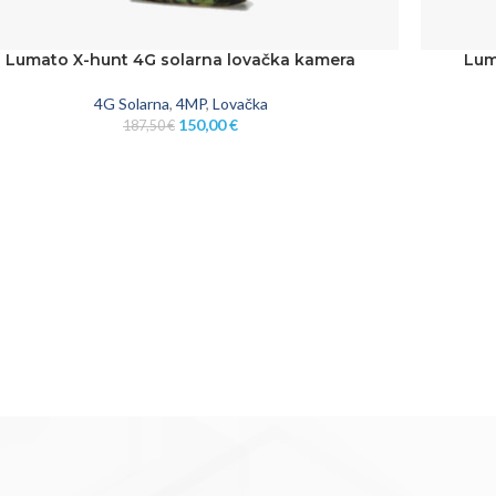
Lumato X-hunt 4G solarna lovačka kamera
Lum
J U KOŠARICU
DODAJ U 
4G Solarna
,
4MP
,
Lovačka
150,00
€
187,50
€