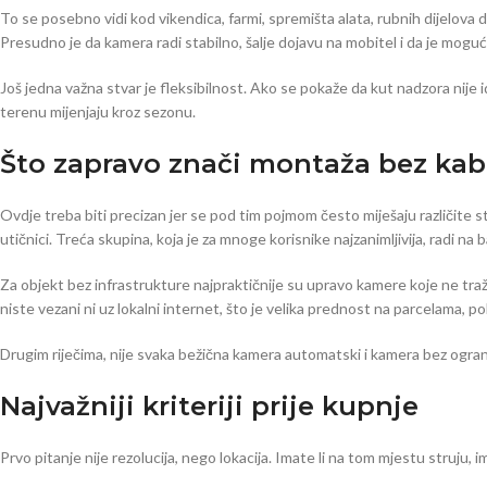
To se posebno vidi kod vikendica, farmi, spremišta alata, rubnih dijelova 
Presudno je da kamera radi stabilno, šalje dojavu na mobitel i da je moguć
Još jedna važna stvar je fleksibilnost. Ako se pokaže da kut nadzora nije id
terenu mijenjaju kroz sezonu.
Što zapravo znači montaža bez kab
Ovdje treba biti precizan jer se pod tim pojmom često miješaju različite s
utičnici. Treća skupina, koja je za mnoge korisnike najzanimljivija, radi na
Za objekt bez infrastrukture najpraktičnije su upravo kamere koje ne traž
niste vezani ni uz lokalni internet, što je velika prednost na parcelama, po
Drugim riječima, nije svaka bežična kamera automatski i kamera bez ograni
Najvažniji kriteriji prije kupnje
Prvo pitanje nije rezolucija, nego lokacija. Imate li na tom mjestu struju, 