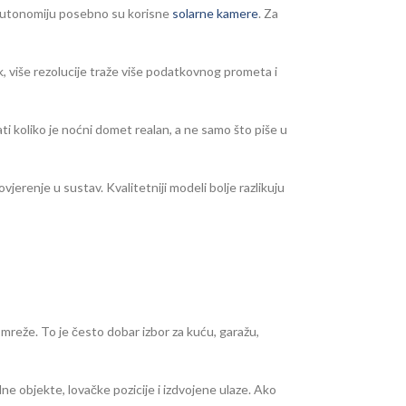
ju autonomiju posebno su korisne
solarne kamere
. Za
k, više rezolucije traže više podatkovnog prometa i
ati koliko je noćni domet realan, a ne samo što piše u
vjerenje u sustav. Kvalitetniji modeli bolje razlikuju
mreže. To je često dobar izbor za kuću, garažu,
edne objekte, lovačke pozicije i izdvojene ulaze. Ako