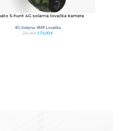
ato S-hunt 4G solarna lovačka kamera
KOŠARICU
4G Solarna
,
4MP
,
Lovačka
171,00
€
225,00
€