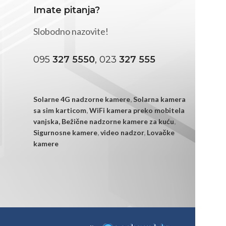
Imate pitanja?
Slobodno nazovite!
095
327 5550
, 023
327 555
Solarne 4G nadzorne kamere
,
Solarna kamera
sa sim karticom
,
WiFi kamera preko mobitela
vanjska,
Bežične nadzorne kamere za kuću
,
Sigurnosne kamere
,
video nadzor
,
Lovačke
kamere