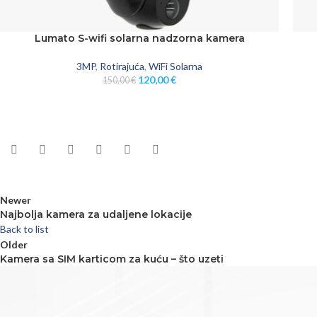
Lumato S-wifi solarna nadzorna kamera
DODAJ U KOŠARICU
DODA
3MP
,
Rotirajuća
,
WiFi Solarna
120,00
€
150,00
€
Newer
Najbolja kamera za udaljene lokacije
Back to list
Older
Kamera sa SIM karticom za kuću – što uzeti