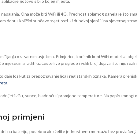
 aplikacije gotovo s bilo kojeg mjesta.
 napajanja. Ona može biti WiFi ili 4G. Prednost solarnog panela je što sm
 dobu i količini sunčeve svjetlosti. U dubokoj sjeni ili na sjevernoj stran
išljanja o stvarnim uvjetima. Primjerice, korisnik kupi WiFi model za objek
mjesecima raditi uz česte live preglede i velik broj dojava, što nije realn
 daje loš kut za prepoznavanje lica i registarskih oznaka. Kamera prenisko
reta
.
ijeti kišu, sunce, hladnoću i promjene temperature. Na papiru mnogi model
oj primjeni
model na bateriju, posebno ako želite jednostavnu montažu bez provlačenja