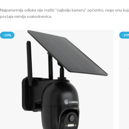
Najpametnija odluka nije tražiti “najbolju kameru” općenito, nego onu koj
postaje mirnija svakodnevica.
-20%
-20