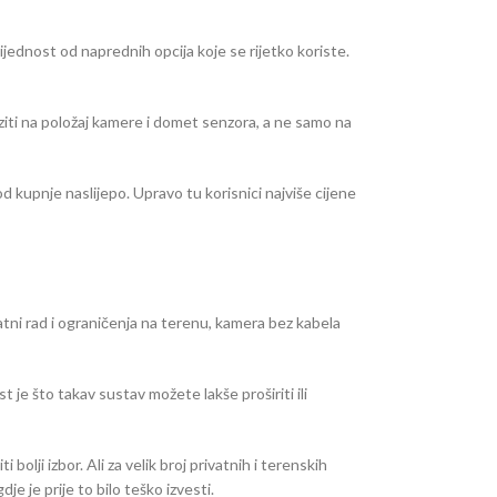
ijednost od naprednih opcija koje se rijetko koriste.
aziti na položaj kamere i domet senzora, a ne samo na
d kupnje naslijepo. Upravo tu korisnici najviše cijene
atni rad i ograničenja na terenu, kamera bez kabela
t je što takav sustav možete lakše proširiti ili
olji izbor. Ali za velik broj privatnih i terenskih
 je prije to bilo teško izvesti.