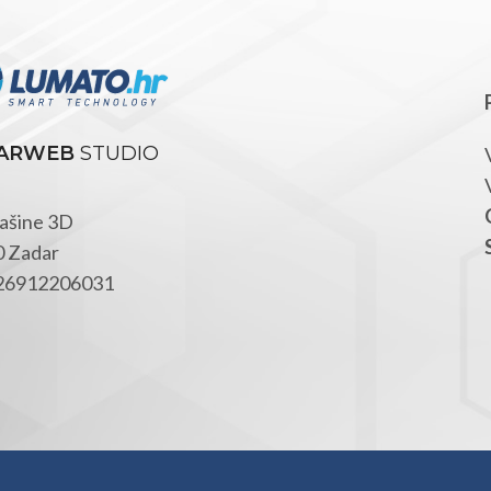
ARWEB
STUDIO
ašine 3D
 Zadar
 26912206031