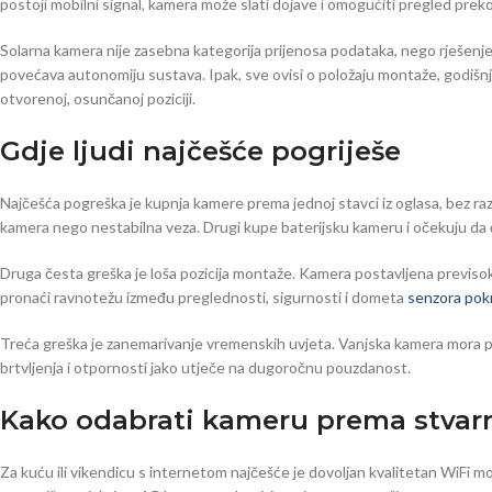
postoji mobilni signal, kamera može slati dojave i omogućiti pregled preko
Solarna kamera nije zasebna kategorija prijenosa podataka, nego rješenje
povećava autonomiju sustava. Ipak, sve ovisi o položaju montaže, godišnjem
otvorenoj, osunčanoj poziciji.
Gdje ljudi najčešće pogriješe
Najčešća pogreška je kupnja kamere prema jednoj stavci iz oglasa, bez razm
kamera nego nestabilna veza. Drugi kupe baterijsku kameru i očekuju da će 
Druga česta greška je loša pozicija montaže. Kamera postavljena previsoko
pronaći ravnotežu između preglednosti, sigurnosti i dometa
senzora pok
Treća greška je zanemarivanje vremenskih uvjeta. Vanjska kamera mora podn
brtvljenja i otpornosti jako utječe na dugoročnu pouzdanost.
Kako odabrati kameru prema stvarn
Za kuću ili vikendicu s internetom najčešće je dovoljan kvalitetan WiFi 