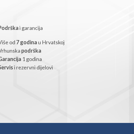
Podrška
i garancija
Više od
7 godina
u Hrvatskoj
Vrhunska
podrška
Garancija
1 godina
Servis
i rezervni dijelovi