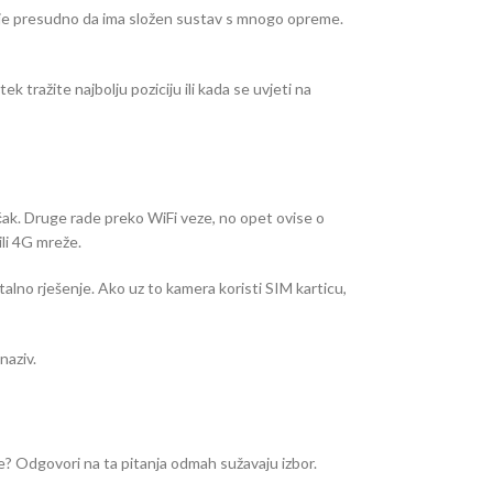
u nije presudno da ima složen sustav s mnogo opreme.
k tražite najbolju poziciju ili kada se uvjeti na
jučak. Druge rade preko WiFi veze, no opet ovise o
ili 4G mreže.
talno rješenje. Ako uz to kamera koristi SIM karticu,
naziv.
vite? Odgovori na ta pitanja odmah sužavaju izbor.