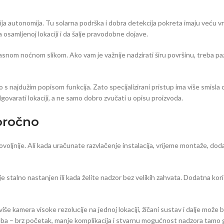
nija autonomija. Tu solarna podrška i dobra detekcija pokreta imaju veću vr
 osamljenoj lokaciji i da šalje pravodobne dojave.
 jasnom noćnom slikom. Ako vam je važnije nadzirati širu površinu, treba p
s najdužim popisom funkcija. Zato specijalizirani pristup ima više smisla o
ovarati lokaciji, a ne samo dobro zvučati u opisu proizvoda.
goročno
oljnije. Ali kada uračunate razvlačenje instalacija, vrijeme montaže, dod
je stalno nastanjen ili kada želite nadzor bez velikih zahvata. Dodatna koris
amera visoke rezolucije na jednoj lokaciji, žičani sustav i dalje može biti b
a – brz početak, manje komplikacija i stvarnu mogućnost nadzora tamo gdje