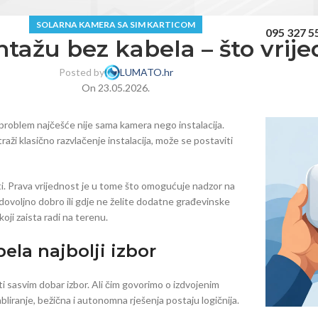
SOLARNA KAMERA SA SIM KARTICOM
095 327 5
ažu bez kabela – što vrijed
Posted by
LUMATO.hr
On 23.05.2026.
, problem najčešće nije sama kamera nego instalacija.
aži klasično razvlačenje instalacija, može se postaviti
ti. Prava vrijednost je u tome što omogućuje nadzor na
dovoljno dobro ili gdje ne želite dodatne građevinske
oji zaista radi na terenu.
la najbolji izbor
ti sasvim dobar izbor. Ali čim govorimo o izdvojenim
bliranje, bežična i autonomna rješenja postaju logičnija.