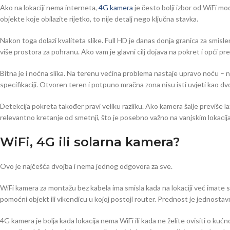
Ako na lokaciji nema interneta,
4G kamera
je često bolji izbor od WiFi m
objekte koje obilazite rijetko, to nije detalj nego ključna stavka.
Nakon toga dolazi kvaliteta slike. Full HD je danas donja granica za smis
više prostora za pohranu. Ako vam je glavni cilj dojava na pokret i opći pre
Bitna je i noćna slika. Na terenu većina problema nastaje upravo noću – neo
specifikaciji. Otvoren teren i potpuno mračna zona nisu isti uvjeti kao dv
Detekcija pokreta također pravi veliku razliku. Ako kamera šalje previše lažn
relevantno kretanje od smetnji, što je posebno važno na vanjskim lokacij
WiFi, 4G ili solarna kamera?
Ovo je najčešća dvojba i nema jednog odgovora za sve.
WiFi kamera za montažu bez kabela ima smisla kada na lokaciji već imate 
pomoćni objekt ili vikendicu u kojoj postoji router. Prednost je jednostavn
4G kamera je bolja kada lokacija nema WiFi ili kada ne želite ovisiti o kućn