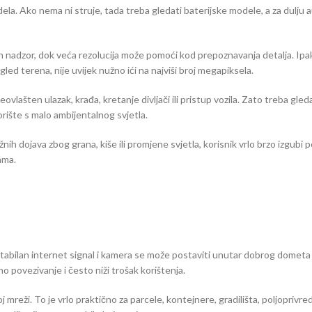
odela. Ako nema ni struje, tada treba gledati baterijske modele, a za dul
len nadzor, dok veća rezolucija može pomoći kod prepoznavanja detalja. Ipa
gled terena, nije uvijek nužno ići na najviši broj megapiksela.
vlašten ulazak, krađa, kretanje divljači ili pristup vozila. Zato treba gled
orište s malo ambijentalnog svjetla.
ih dojava zbog grana, kiše ili promjene svjetla, korisnik vrlo brzo izgubi po
ama.
stabilan internet signal i kamera se može postaviti unutar dobrog dometa 
o povezivanje i često niži trošak korištenja.
oj mreži. To je vrlo praktično za parcele, kontejnere, gradilišta, poljoprivr