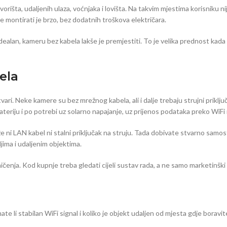
dvorišta, udaljenih ulaza, voćnjaka i lovišta. Na takvim mjestima korisnik
e montirati je brzo, bez dodatnih troškova električara.
ealan, kameru bez kabela lakše je premjestiti. To je velika prednost kada te
ela
tvari. Neke kamere su bez mrežnog kabela, ali i dalje trebaju strujni prikl
 bateriju i po potrebi uz solarno napajanje, uz prijenos podataka preko WiFi 
e ni LAN kabel ni stalni priključak na struju. Tada dobivate stvarno samos
ljima i udaljenim objektima.
čenja. Kod kupnje treba gledati cijeli sustav rada, a ne samo marketinški 
imate li stabilan WiFi signal i koliko je objekt udaljen od mjesta gdje bora