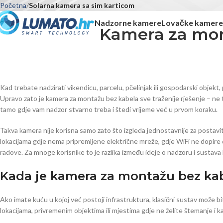
Početna
Solarna kamera sa sim karticom
Nadzorne kamere
Lovačke kamere
Kamera za mont
Kad trebate nadzirati vikendicu, parcelu, pčelinjak ili gospodarski objekt
Upravo zato je kamera za montažu bez kabela sve traženije rješenje – ne tr
tamo gdje vam nadzor stvarno treba i štedi vrijeme već u prvom koraku.
Takva kamera nije korisna samo zato što izgleda jednostavnije za postavi
lokacijama gdje nema pripremljene električne mreže, gdje WiFi ne dopire 
radove. Za mnoge korisnike to je razlika između ideje o nadzoru i sustava k
Kada je kamera za montažu bez kabe
Ako imate kuću u kojoj već postoji infrastruktura, klasični sustav može bi
lokacijama, privremenim objektima ili mjestima gdje ne želite štemanje i ka