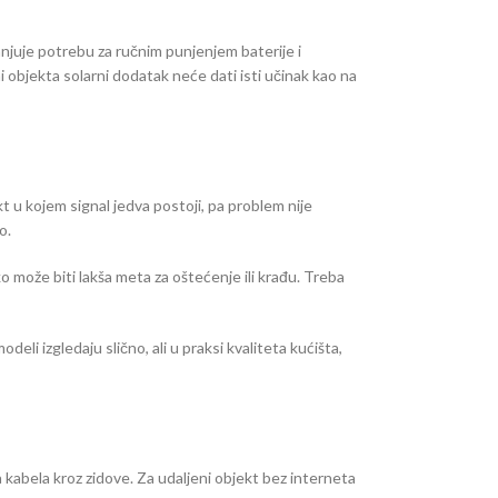
anjuje potrebu za ručnim punjenjem baterije i
i objekta solarni dodatak neće dati isti učinak kao na
t u kojem signal jedva postoji, pa problem nije
o.
 može biti lakša meta za oštećenje ili krađu. Treba
i izgledaju slično, ali u praksi kvaliteta kućišta,
 kabela kroz zidove. Za udaljeni objekt bez interneta