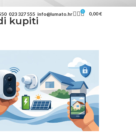
0
0,00
€
550
023 327 555
info@lumato.hr
i kupiti