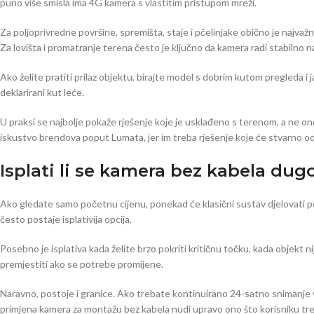
puno više smisla ima 4G kamera s vlastitim pristupom mreži.
Za poljoprivredne površine, spremišta, staje i pčelinjake obično je najvaž
Za lovišta i promatranje terena često je ključno da kamera radi stabilno na
Ako želite pratiti prilaz objektu, birajte model s dobrim kutom pregleda i
deklarirani kut leće.
U praksi se najbolje pokaže rješenje koje je usklađeno s terenom, a ne ono 
iskustvo brendova poput Lumata, jer im treba rješenje koje će stvarno odg
Isplati li se kamera bez kabela du
Ako gledate samo početnu cijenu, ponekad će klasični sustav djelovati pov
često postaje isplativija opcija.
Posebno je isplativa kada želite brzo pokriti kritičnu točku, kada objekt ni
premjestiti ako se potrebe promijene.
Naravno, postoje i granice. Ako trebate kontinuirano 24-satno snimanje više k
primjena kamera za montažu bez kabela nudi upravo ono što korisniku treb