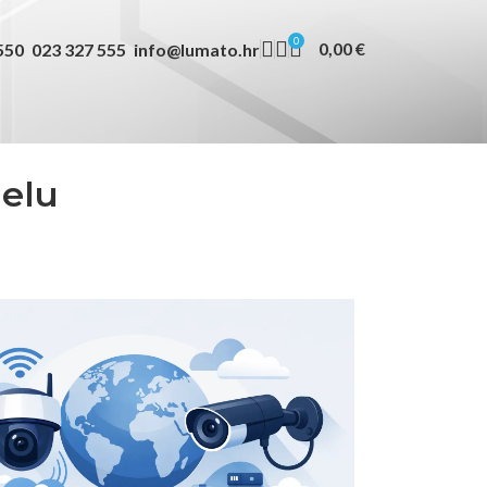
0
0,00
€
550
023 327 555
info@lumato.hr
delu