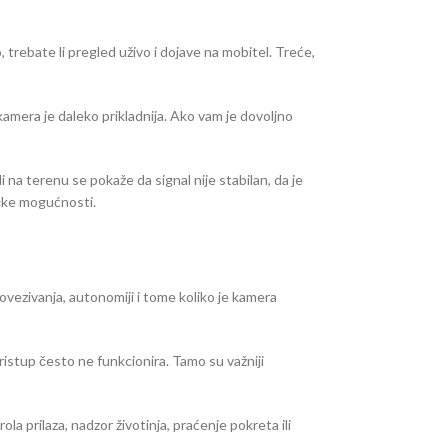
o, trebate li pregled uživo i dojave na mobitel. Treće,
 kamera je daleko prikladnija. Ako vam je dovoljno
 na terenu se pokaže da signal nije stabilan, da je
ičke mogućnosti.
povezivanja, autonomiji i tome koliko je kamera
ristup često ne funkcionira. Tamo su važniji
ola prilaza, nadzor životinja, praćenje pokreta ili