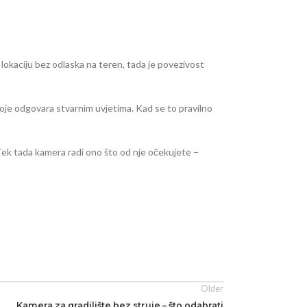
 lokaciju bez odlaska na teren, tada je povezivost
 koje odgovara stvarnim uvjetima. Kad se to pravilno
. Tek tada kamera radi ono što od nje očekujete –
Older
Kamera za gradilište bez struje – što odabrati