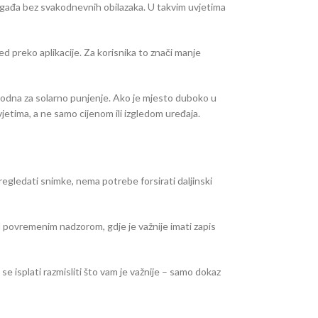
 događa bez svakodnevnih obilazaka. U takvim uvjetima
ed preko aplikacije. Za korisnika to znači manje
 pogodna za solarno punjenje. Ako je mjesto duboko u
vjetima, a ne samo cijenom ili izgledom uređaja.
regledati snimke, nema potrebe forsirati daljinski
 pod povremenim nadzorom, gdje je važnije imati zapis
e isplati razmisliti što vam je važnije – samo dokaz