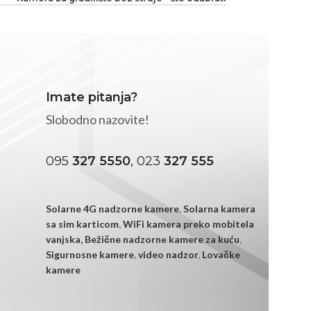
Imate pitanja?
Slobodno nazovite!
095
327 5550
, 023
327 555
Solarne 4G nadzorne kamere
,
Solarna kamera
sa sim karticom
,
WiFi kamera preko mobitela
vanjska,
Bežične nadzorne kamere za kuću
,
Sigurnosne kamere
,
video nadzor
,
Lovačke
kamere