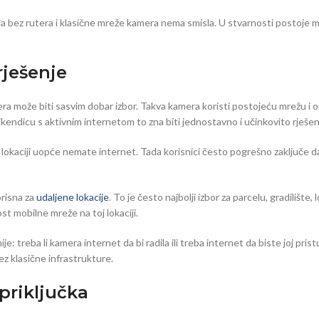
da bez rutera i klasične mreže kamera nema smisla. U stvarnosti postoje 
rješenje
era može biti sasvim dobar izbor. Takva kamera koristi postojeću mrežu i 
i vikendicu s aktivnim internetom to zna biti jednostavno i učinkovito rješen
lokaciji uopće nemate internet. Tada korisnici često pogrešno zaključe da
orisna za
udaljene lokacije
. To je često najbolji izbor za parcelu, gradilište,
t mobilne mreže na toj lokaciji.
ije: treba li kamera internet da bi radila ili treba internet da biste joj pr
ez klasične infrastrukture.
priključka