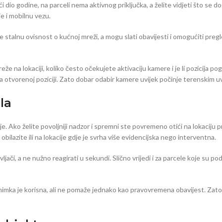
i dio godine, na parceli nema aktivnog priključka, a želite vidjeti što se
je i mobilnu vezu.
e stalnu ovisnost o kućnoj mreži, a mogu slati obavijesti i omogućiti pregl
reže na lokaciji, koliko često očekujete aktivaciju kamere i je li pozicija
 na otvorenoj poziciji. Zato dobar odabir kamere uvijek počinje terenskim u
la
. Ako želite povoljniji nadzor i spremni ste povremeno otići na lokaciju p
ilazite ili na lokacije gdje je svrha više evidencijska nego interventna.
divljači, a ne nužno reagirati u sekundi. Slično vrijedi i za parcele koje su
snimka je korisna, ali ne pomaže jednako kao pravovremena obavijest. Zato s