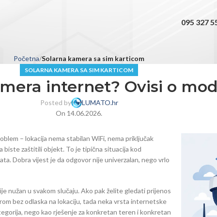
095 327 5
Početna
Solarna kamera sa sim karticom
SOLARNA KAMERA SA SIM KARTICOM
amera internet? Ovisi o mo
Posted by
LUMATO.hr
On 14.06.2026.
problem – lokacija nema stabilan WiFi, nema priključak
 biste zaštitili objekt. To je tipična situacija kod
kata. Dobra vijest je da odgovor nije univerzalan, nego vrlo
je nužan u svakom slučaju. Ako pak želite gledati prijenos
merom bez odlaska na lokaciju, tada neka vrsta internetske
tegorija, nego kao rješenje za konkretan teren i konkretan