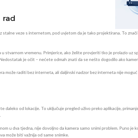
 rad
 stalne veze s internetom, pod uvjetom da je tako projektirana. To znači 
tvarnom vremenu. Primjerice, ako želite provjeriti tko je prolazio uz spremi
 Nedostatak je očit – nećete odmah znati da se nešto dogodilo ako kamera 
a može raditi bez interneta, ali daljinski nadzor bez interneta nije moguć n
 daleko od lokacije. To uključuje pregled uživo preko aplikacije, primanj
.
ednom u dva tjedna, nije dovoljno da kamera samo snimi problem. Puno je k
java može biti važnija od same snimke.