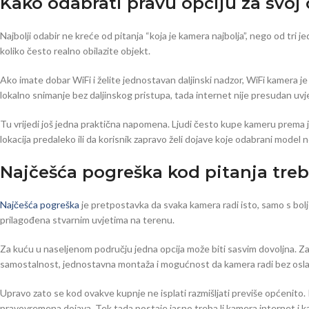
Kako odabrati pravu opciju za svoj
Najbolji odabir ne kreće od pitanja “koja je kamera najbolja”, nego od tri j
koliko često realno obilazite objekt.
Ako imate dobar WiFi i želite jednostavan daljinski nadzor, WiFi kamera je 
lokalno snimanje bez daljinskog pristupa, tada internet nije presudan uvj
Tu vrijedi još jedna praktična napomena. Ljudi često kupe kameru prema jed
lokacija predaleko ili da korisnik zapravo želi dojave koje odabrani model
Najčešća pogreška kod pitanja treb
Najčešća pogreška
je pretpostavka da svaka kamera radi isto, samo s boljom
prilagođena stvarnim uvjetima na terenu.
Za kuću u naseljenom području jedna opcija može biti sasvim dovoljna. Za 
samostalnost, jednostavna montaža i mogućnost da kamera radi bez oslan
Upravo zato se kod ovakve kupnje ne isplati razmišljati previše općenito. Pun
pravovremena dojava. Tek tada postaje jasno treba li kamera internet i k