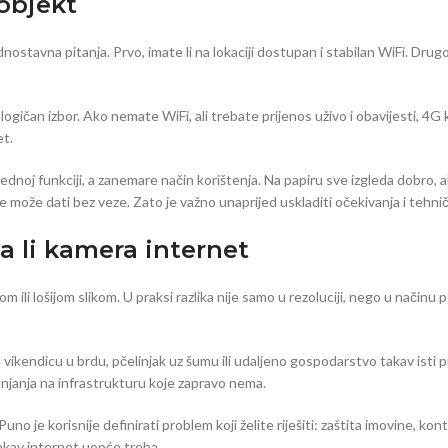
 objekt
ednostavna pitanja. Prvo, imate li na lokaciji dostupan i stabilan WiFi. Drug
logičan izbor. Ako nemate WiFi, ali trebate prijenos uživo i obavijesti, 4G
et.
noj funkciji, a zanemare način korištenja. Na papiru sve izgleda dobro, ali
 ne može dati bez veze. Zato je važno unaprijed uskladiti očekivanja i tehn
a li kamera internet
 ili lošijom slikom. U praksi razlika nije samo u rezoluciji, nego u načinu 
vikendicu u brdu, pčelinjak uz šumu ili udaljeno gospodarstvo takav isti p
janja na infrastrukturu koje zapravo nema.
o je korisnije definirati problem koji želite riješiti: zaštita imovine, kontr
akav internet uopće treba.