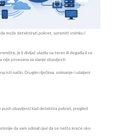
da može detektirati pokret, spremiti snimku i
šte, je li divljač ulazila na teren ili događa li se
nije povezana za slanje obavijesti.
a isti način. Drugim riječima, snimanje i udaljeni
e push obavijesti kad detektira pokret, pregled
orisnije da vam odmah javi da se nešto kreće oko