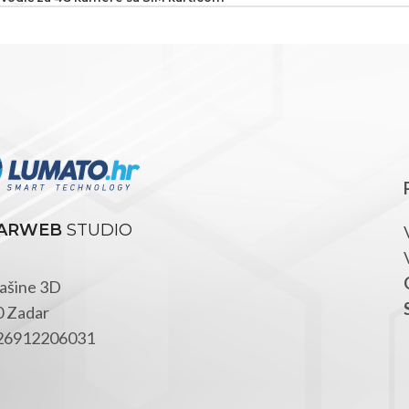
ARWEB
STUDIO
ašine 3D
 Zadar
 26912206031