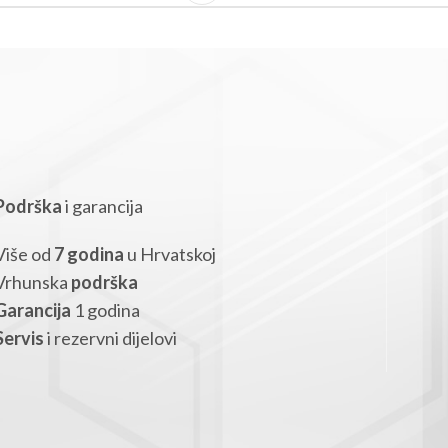
Podrška
i garancija
Više od
7 godina
u Hrvatskoj
Vrhunska
podrška
Garancija
1 godina
Servis
i rezervni dijelovi