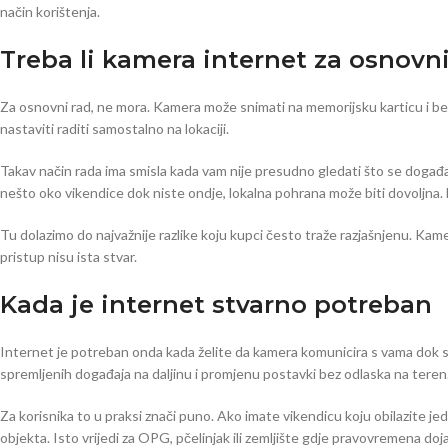
način korištenja.
Treba li kamera internet za osnovni
Za osnovni rad, ne mora. Kamera može snimati na memorijsku karticu i bez
nastaviti raditi samostalno na lokaciji.
Takav način rada ima smisla kada vam nije presudno gledati što se događa u s
nešto oko vikendice dok niste ondje, lokalna pohrana može biti dovoljna.
Tu dolazimo do najvažnije razlike koju kupci često traže razjašnjenu. Kamer
pristup nisu ista stvar.
Kada je internet stvarno potreban
Internet je potreban onda kada želite da kamera komunicira s vama dok ste
spremljenih događaja na daljinu i promjenu postavki bez odlaska na teren
Za korisnika to u praksi znači puno. Ako imate vikendicu koju obilazite j
objekta. Isto vrijedi za OPG, pčelinjak ili zemljište gdje pravovremena do