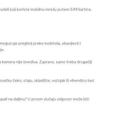
modeli koji koriste mobilnu mrežu putem SIM kartice,
omogućuje pregled preko mobitela, obavijesti i
je.
 kamera nije izvediva. Zapravo, samo treba drugačiji
 lovačku čeku, staju, skladište, voćnjak ili vikendicu bez
istupali na daljinu? U prvom slučaju odgovor može biti