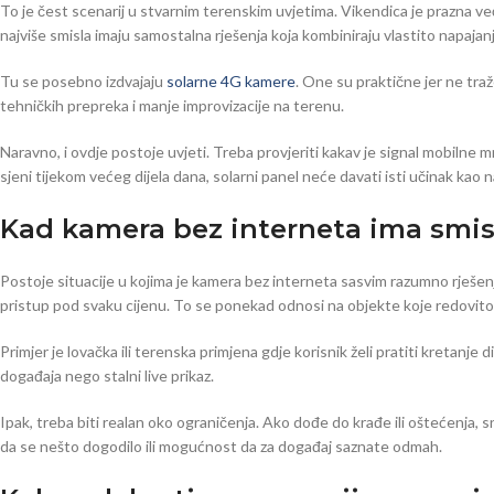
To je čest scenarij u stvarnim terenskim uvjetima. Vikendica je prazna već
najviše smisla imaju samostalna rješenja koja kombiniraju vlastito napajan
Tu se posebno izdvajaju
solarne 4G kamere
. One su praktične jer ne traž
tehničkih prepreka i manje improvizacije na terenu.
Naravno, i ovdje postoje uvjeti. Treba provjeriti kakav je signal mobilne m
sjeni tijekom većeg dijela dana, solarni panel neće davati isti učinak kao
Kad kamera bez interneta ima smis
Postoje situacije u kojima je kamera bez interneta sasvim razumno rješenje
pristup pod svaku cijenu. To se ponekad odnosi na objekte koje redovito ob
Primjer je lovačka ili terenska primjena gdje korisnik želi pratiti kretanje 
događaja nego stalni live prikaz.
Ipak, treba biti realan oko ograničenja. Ako dođe do krađe ili oštećenja, 
da se nešto dogodilo ili mogućnost da za događaj saznate odmah.