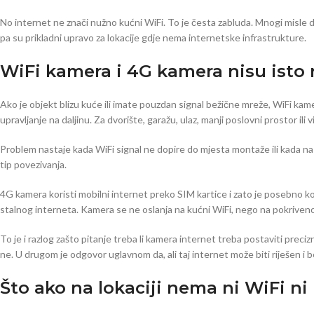
No internet ne znači nužno kućni WiFi. To je česta zabluda. Mnogi misle 
pa su prikladni upravo za lokacije gdje nema internetske infrastrukture.
WiFi kamera i 4G kamera nisu isto 
Ako je objekt blizu kuće ili imate pouzdan signal bežične mreže, WiFi kam
upravljanje na daljinu. Za dvorište, garažu, ulaz, manji poslovni prostor il
Problem nastaje kada WiFi signal ne dopire do mjesta montaže ili kada na 
tip povezivanja.
4G kamera koristi mobilni internet preko SIM kartice i zato je posebno k
stalnog interneta. Kamera se ne oslanja na kućni WiFi, nego na pokrivenos
To je i razlog zašto pitanje treba li kamera internet treba postaviti precizn
ne. U drugom je odgovor uglavnom da, ali taj internet može biti riješen i b
Što ako na lokaciji nema ni WiFi ni 