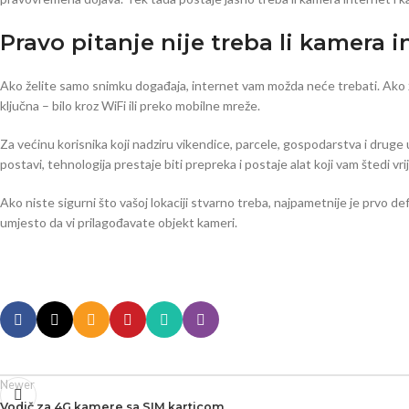
Pravo pitanje nije treba li kamera i
Ako želite samo snimku događaja, internet vam možda neće trebati. Ako žel
ključna – bilo kroz WiFi ili preko mobilne mreže.
Za većinu korisnika koji nadziru vikendice, parcele, gospodarstva i druge 
postavi, tehnologija prestaje biti prepreka i postaje alat koji vam štedi vr
Ako niste sigurni što vašoj lokaciji stvarno treba, najpametnije je prvo d
umjesto da vi prilagođavate objekt kameri.
Newer
Vodič za 4G kamere sa SIM karticom