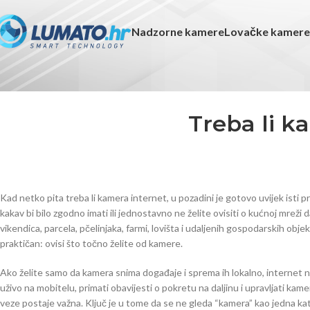
Nadzorne kamere
Lovačke kamere
Treba li k
Kad netko pita treba li kamera internet, u pozadini je gotovo uvijek isti 
kakav bi bilo zgodno imati ili jednostavno ne želite ovisiti o kućnoj mreži da
vikendica, parcela, pčelinjaka, farmi, lovišta i udaljenih gospodarskih obje
praktičan: ovisi što točno želite od kamere.
Ako želite samo da kamera snima događaje i sprema ih lokalno, internet ni
uživo na mobitelu, primati obavijesti o pokretu na daljinu i upravljati ka
veze postaje važna. Ključ je u tome da se ne gleda “kamera” kao jedna ka