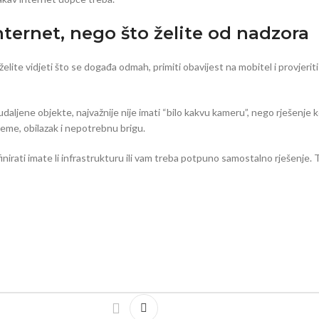
nternet, nego što želite od nadzora
ite vidjeti što se događa odmah, primiti obavijest na mobitel i provjeriti
udaljene objekte, najvažnije nije imati “bilo kakvu kameru”, nego rješenje
ijeme, obilazak i nepotrebnu brigu.
efinirati imate li infrastrukturu ili vam treba potpuno samostalno rješenje