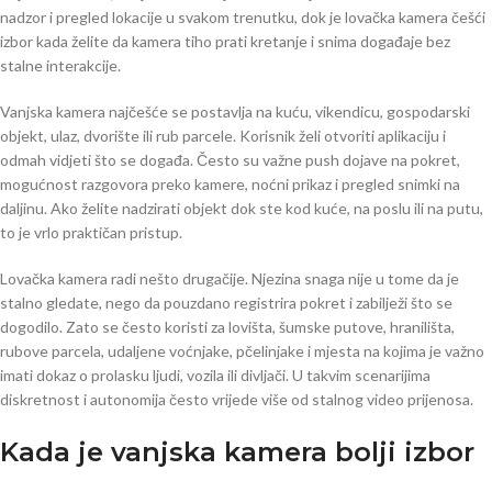
nadzor i pregled lokacije u svakom trenutku, dok je lovačka kamera češći
izbor kada želite da kamera tiho prati kretanje i snima događaje bez
stalne interakcije.
Vanjska kamera najčešće se postavlja na kuću, vikendicu, gospodarski
objekt, ulaz, dvorište ili rub parcele. Korisnik želi otvoriti aplikaciju i
odmah vidjeti što se događa. Često su važne push dojave na pokret,
mogućnost razgovora preko kamere, noćni prikaz i pregled snimki na
daljinu. Ako želite nadzirati objekt dok ste kod kuće, na poslu ili na putu,
to je vrlo praktičan pristup.
Lovačka kamera radi nešto drugačije. Njezina snaga nije u tome da je
stalno gledate, nego da pouzdano registrira pokret i zabilježi što se
dogodilo. Zato se često koristi za lovišta, šumske putove, hranilišta,
rubove parcela, udaljene voćnjake, pčelinjake i mjesta na kojima je važno
imati dokaz o prolasku ljudi, vozila ili divljači. U takvim scenarijima
diskretnost i autonomija često vrijede više od stalnog video prijenosa.
Kada je vanjska kamera bolji izbor