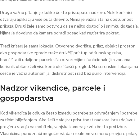
Drugo važno pitanje je koliko često pristupate nadzoru. Neki korisnici
otvaraju aplikaciju više puta dnevno. Njima je važna stalna dostupnost
prikaza. Drugi žele samo potvrdu da se nešto dogodilo i snimku događaja.
Njima je dovoljno da kamera odradi posao kad registrira pokret.
Treći kriterij je sama lokacija. Otvoreno dvorište, prilaz, objekt i prostor
oko gospodarske zgrade traže drukčiji pristup od šumskog ruba,
hranilišta ili udaljene parcele. Na otvorenijim i funkcionalnijim zonama
korisnik obično želi više kontrole i češći pregled. Na terenskim lokacijama
češće je važna autonomija, diskretnost i rad bez puno intervencija.
Nadzor vikendice, parcele i
gospodarstva
Kod vikendica je odluka često između potrebe za odvraćanjem i potrebe
za tihim bilježenjem. Ako želite vidljivu prisutnost nadzora, brzu dojavu i
provjeru stanja na mobitelu, vanjska kamera je vrlo često prvi izbor.
Vlasnicima puno znači mogućnost da u realnom vremenu provjere prilaz,