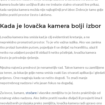
kamera bude lako uočljiva ili ako ne trebate stalno otvarati live prikaz,
tada vanjska kamera možda nije najlogičniji prvi izbor. Dobra je tamo gdje
želite pratiti prostor često i aktivno.
Kada je lovačka kamera bolji izbor
Lovačka kamera ima smisla kad je cilj evidentirati kretanje, a ne
neprekidno promatrati prostor. To je vrlo važna razlika. Ako vas zanima
tko prolazi šumskim putom, pojavljuje li se divljač na hranilištu, ulazi li
netko na udaljeni posjed ili obilazi li netko pčelinjak, lovačka kamera
često je prirodnije rješenje.
Njezina najveća prednost je nenametljiv rad. Takve kamere su zamišljene
za teren, za lokacije gdje nema smisla svaki čas otvarati aplikaciju i gledati
prijenos. One reagiraju kada se nešto dogodi. To znači manje
nepotrebnog nadzora i vrlo jasan fokus na događaj.
Za lovce, šumare,
stočare
i vlasnike zemljišta to je često praktičnije od
stalnog video nadzora. Ako želite pratiti navike divljači ili provjeriti ima li
neovlaštenih prolazaka preko zemljišta, lovačka kamera radi upravo ono