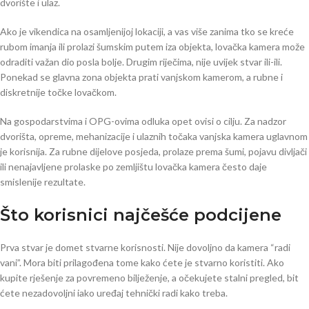
dvorište i ulaz.
Ako je vikendica na osamljenijoj lokaciji, a vas više zanima tko se kreće
rubom imanja ili prolazi šumskim putem iza objekta, lovačka kamera može
odraditi važan dio posla bolje. Drugim riječima, nije uvijek stvar ili-ili.
Ponekad se glavna zona objekta prati vanjskom kamerom, a rubne i
diskretnije točke lovačkom.
Na gospodarstvima i OPG-ovima odluka opet ovisi o cilju. Za nadzor
dvorišta, opreme, mehanizacije i ulaznih točaka vanjska kamera uglavnom
je korisnija. Za rubne dijelove posjeda, prolaze prema šumi, pojavu divljači
ili nenajavljene prolaske po zemljištu lovačka kamera često daje
smislenije rezultate.
Što korisnici najčešće podcijene
Prva stvar je domet stvarne korisnosti. Nije dovoljno da kamera “radi
vani”. Mora biti prilagođena tome kako ćete je stvarno koristiti. Ako
kupite rješenje za povremeno bilježenje, a očekujete stalni pregled, bit
ćete nezadovoljni iako uređaj tehnički radi kako treba.