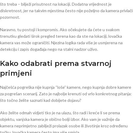
što treba – bilježi prisutnost na lokaciji. Dodatna vrijednost je
diskretnost, jer na takvim mjestima često nije poželjno da kamera privlači
pozornost.
Naravno, tu postoji i kompromis. Ako očekujete da ćete u svakom
trenutku gledati širok pregled terena kao da ste na lokaciji, lovačka
kamera vas može ograničiti. Njezina logika rada više je usmjerena na
detekciju i zapis događaja nego na stalni nadzor uživo.
Kako odabrati prema stvarnoj
primjeni
Najčešća pogreška nije kupnja “loše” kamere, nego kupnja dobre kamere
za pogrešan scenarij. Zato je najbolje krenuti od vrlo konkretnog pitanja:
što točno želite saznati kad dobijete dojavu?
Ako želite odmah vidjeti tko je na ulazu, što radi i kreće li se prema
objektu, vanjska kamera je obično bolji izbor. Ako vam je važnije da
kamera neprimjetno zabilježi prolazak osobe ili životinje kroz određenu
točku, lovačka kamera često ima više smisla.