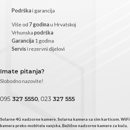
Podrška
i garancija
Više od
7 godina
u Hrvatskoj
Vrhunska
podrška
Garancija
1 godina
Servis
i rezervni dijelovi
Imate pitanja?
Slobodno nazovite!
095
327 5550
, 023
327 555
Solarne 4G nadzorne kamere
,
Solarna kamera sa sim karticom
,
WiFi
kamera preko mobitela vanjska,
Bežične nadzorne kamere za kuću
,