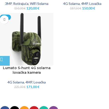
3MP
,
Rotirajuća
,
WiFi Solarna
4G Solarna
,
4MP
,
Lovačka
120,00
€
150,00
€
150,00
€
187,50
€
-24%
Lumato S-hunt 4G solarna
lovačka kamera
4G Solarna
,
4MP
,
Lovačka
171,00
€
225,00
€