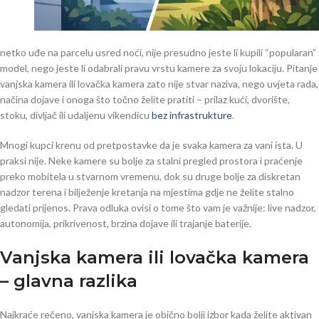
netko uđe na parcelu usred noći, nije presudno jeste li kupili “popularan”
model, nego jeste li odabrali pravu vrstu kamere za svoju lokaciju. Pitanje
vanjska kamera ili lovačka kamera zato nije stvar naziva, nego uvjeta rada,
načina dojave i onoga što točno želite pratiti – prilaz kući, dvorište,
stoku, divljač ili udaljenu vikendicu
bez infrastrukture
.
Mnogi kupci krenu od pretpostavke da je svaka kamera za vani ista. U
praksi nije. Neke kamere su bolje za stalni pregled prostora i praćenje
preko mobitela u stvarnom vremenu, dok su druge bolje za diskretan
nadzor terena i bilježenje kretanja na mjestima gdje ne želite stalno
gledati prijenos. Prava odluka ovisi o tome što vam je važnije: live nadzor,
autonomija, prikrivenost, brzina dojave ili trajanje baterije.
Vanjska kamera ili lovačka kamera
– glavna razlika
Najkraće rečeno, vanjska kamera je obično bolji izbor kada želite aktivan