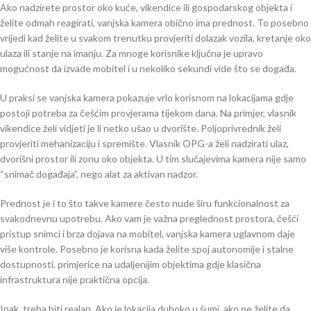
Ako nadzirete prostor oko kuće, vikendice ili gospodarskog objekta i
želite odmah reagirati, vanjska kamera obično ima prednost. To posebno
vrijedi kad želite u svakom trenutku provjeriti dolazak vozila, kretanje oko
ulaza ili stanje na imanju. Za mnoge korisnike ključna je upravo
mogućnost da izvade mobitel i u nekoliko sekundi vide što se događa.
U praksi se vanjska kamera pokazuje vrlo korisnom na lokacijama gdje
postoji potreba za češćim provjerama tijekom dana. Na primjer, vlasnik
vikendice želi vidjeti je li netko ušao u dvorište. Poljoprivrednik želi
provjeriti mehanizaciju i spremište. Vlasnik OPG-a želi nadzirati ulaz,
dvorišni prostor ili zonu oko objekta. U tim slučajevima kamera nije samo
“snimač događaja”, nego alat za aktivan nadzor.
Prednost je i to što takve kamere često nude širu funkcionalnost za
svakodnevnu upotrebu. Ako vam je važna preglednost prostora, češći
pristup snimci i brza dojava na mobitel, vanjska kamera uglavnom daje
više kontrole. Posebno je korisna kada želite spoj autonomije i stalne
dostupnosti, primjerice na udaljenijim objektima gdje klasična
infrastruktura nije praktična opcija.
Ipak, treba biti realan. Ako je lokacija duboko u šumi, ako ne želite da