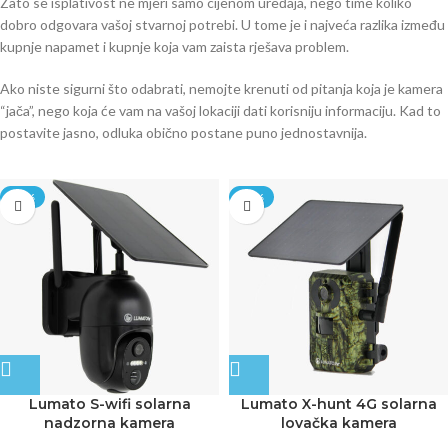
Zato se isplativost ne mjeri samo cijenom uređaja, nego time koliko
dobro odgovara vašoj stvarnoj potrebi. U tome je i najveća razlika između
kupnje napamet i kupnje koja vam zaista rješava problem.
Ako niste sigurni što odabrati, nemojte krenuti od pitanja koja je kamera
“jača”, nego koja će vam na vašoj lokaciji dati korisniju informaciju. Kad to
postavite jasno, odluka obično postane puno jednostavnija.
-20%
-20%
Lumato S-wifi solarna
Lumato X-hunt 4G solarna
nadzorna kamera
lovačka kamera