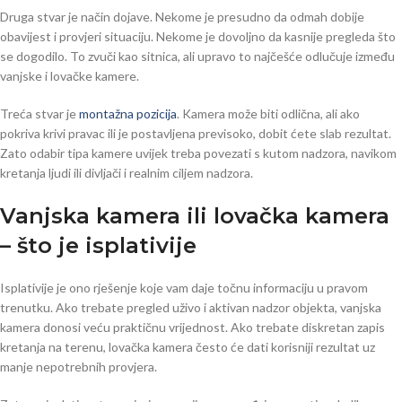
Druga stvar je način dojave. Nekome je presudno da odmah dobije
obavijest i provjeri situaciju. Nekome je dovoljno da kasnije pregleda što
se dogodilo. To zvuči kao sitnica, ali upravo to najčešće odlučuje između
vanjske i lovačke kamere.
Treća stvar je
montažna pozicija
. Kamera može biti odlična, ali ako
pokriva krivi pravac ili je postavljena previsoko, dobit ćete slab rezultat.
Zato odabir tipa kamere uvijek treba povezati s kutom nadzora, navikom
kretanja ljudi ili divljači i realnim ciljem nadzora.
Vanjska kamera ili lovačka kamera
– što je isplativije
Isplativije je ono rješenje koje vam daje točnu informaciju u pravom
trenutku. Ako trebate pregled uživo i aktivan nadzor objekta, vanjska
kamera donosi veću praktičnu vrijednost. Ako trebate diskretan zapis
kretanja na terenu, lovačka kamera često će dati korisniji rezultat uz
manje nepotrebnih provjera.