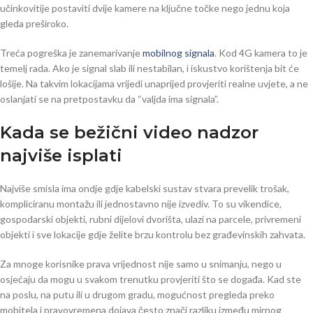
učinkovitije postaviti dvije kamere na ključne točke nego jednu koja
gleda preširoko.
Treća pogreška je zanemarivanje
mobilnog signala
. Kod 4G kamera to je
temelj rada. Ako je signal slab ili nestabilan, i iskustvo korištenja bit će
lošije. Na takvim lokacijama vrijedi unaprijed provjeriti realne uvjete, a ne
oslanjati se na pretpostavku da “valjda ima signala”.
Kada se bežični video nadzor
najviše isplati
Najviše smisla ima ondje gdje kabelski sustav stvara prevelik trošak,
kompliciranu montažu ili jednostavno nije izvediv. To su vikendice,
gospodarski objekti, rubni dijelovi dvorišta, ulazi na parcele, privremeni
objekti i sve lokacije gdje želite brzu kontrolu bez građevinskih zahvata.
Za mnoge korisnike prava vrijednost nije samo u snimanju, nego u
osjećaju da mogu u svakom trenutku provjeriti što se događa. Kad ste
na poslu, na putu ili u drugom gradu, mogućnost pregleda preko
mobitela i pravovremena dojava često znači razliku između mirnog