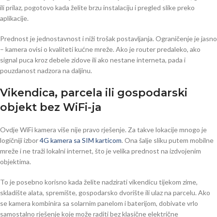
ili prilaz, pogotovo kada želite brzu instalaciju i pregled slike preko
aplikacije.
Prednost je jednostavnost i niži trošak postavljanja. Ograničenje je jasno
– kamera ovisi o kvaliteti kućne mreže. Ako je router predaleko, ako
signal puca kroz debele zidove ili ako nestane interneta, pada i
pouzdanost nadzora na daljinu.
Vikendica, parcela ili gospodarski
objekt bez WiFi-ja
Ovdje WiFi kamera više nije pravo rješenje. Za takve lokacije mnogo je
logičniji izbor
4G kamera sa SIM karticom
. Ona šalje sliku putem mobilne
mreže i ne traži lokalni internet, što je velika prednost na izdvojenim
objektima.
To je posebno korisno kada želite nadzirati vikendicu tijekom zime,
skladište alata, spremište, gospodarsko dvorište ili ulaz na parcelu. Ako
se kamera kombinira sa solarnim panelom i baterijom, dobivate vrlo
samostalno rješenje koje može raditi bez klasične električne