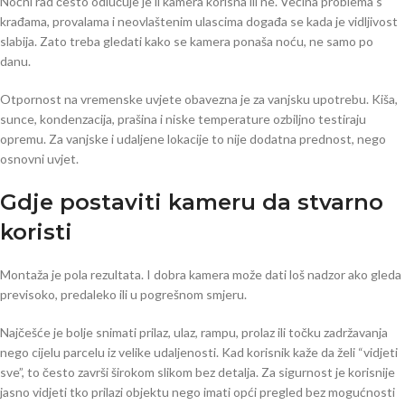
Noćni rad često odlučuje je li kamera korisna ili ne. Većina problema s
krađama, provalama i neovlaštenim ulascima događa se kada je vidljivost
slabija. Zato treba gledati kako se kamera ponaša noću, ne samo po
danu.
Otpornost na vremenske uvjete obavezna je za vanjsku upotrebu. Kiša,
sunce, kondenzacija, prašina i niske temperature ozbiljno testiraju
opremu. Za vanjske i udaljene lokacije to nije dodatna prednost, nego
osnovni uvjet.
Gdje postaviti kameru da stvarno
koristi
Montaža je pola rezultata. I dobra kamera može dati loš nadzor ako gleda
previsoko, predaleko ili u pogrešnom smjeru.
Najčešće je bolje snimati prilaz, ulaz, rampu, prolaz ili točku zadržavanja
nego cijelu parcelu iz velike udaljenosti. Kad korisnik kaže da želi “vidjeti
sve”, to često završi širokom slikom bez detalja. Za sigurnost je korisnije
jasno vidjeti tko prilazi objektu nego imati opći pregled bez mogućnosti