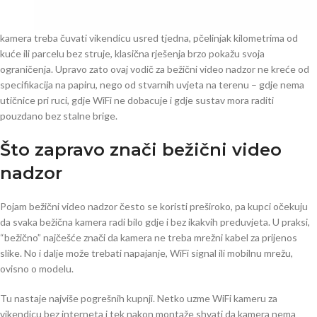
kamera treba čuvati vikendicu usred tjedna, pčelinjak kilometrima od
kuće ili parcelu bez struje, klasična rješenja brzo pokažu svoja
ograničenja. Upravo zato ovaj vodič za bežični video nadzor ne kreće od
specifikacija na papiru, nego od stvarnih uvjeta na terenu – gdje nema
utičnice pri ruci, gdje WiFi ne dobacuje i gdje sustav mora raditi
pouzdano bez stalne brige.
Što zapravo znači bežični video
nadzor
Pojam bežični video nadzor često se koristi preširoko, pa kupci očekuju
da svaka bežična kamera radi bilo gdje i bez ikakvih preduvjeta. U praksi,
“bežično” najčešće znači da kamera ne treba mrežni kabel za prijenos
slike. No i dalje može trebati napajanje, WiFi signal ili mobilnu mrežu,
ovisno o modelu.
Tu nastaje najviše pogrešnih kupnji. Netko uzme WiFi kameru za
vikendicu bez interneta i tek nakon montaže shvati da kamera nema