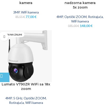
kamera
nadzorna kamera
5x zoom
3MP
,
WiFi kamera
77,00
€
4MP
,
Optički ZOOM
,
Rotirajuća
,
85,55
€
WiFi kamera
148,00
€
185,00
€
NEMA NA ZALIHI
Lumato V790ZR WiFi sa 18x
zoom
4MP
,
5 GHz
,
Optički ZOOM
,
Rotirajuća
,
WiFi kamera