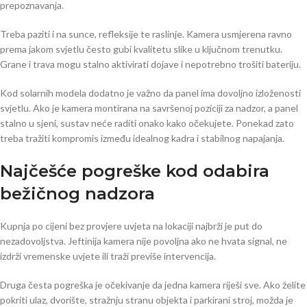
prepoznavanja.
Treba paziti i na sunce, refleksije te raslinje. Kamera usmjerena ravno
prema jakom svjetlu često gubi kvalitetu slike u ključnom trenutku.
Grane i trava mogu stalno aktivirati dojave i nepotrebno trošiti bateriju.
Kod solarnih modela dodatno je važno da panel ima dovoljno izloženosti
svjetlu. Ako je kamera montirana na savršenoj poziciji za nadzor, a panel
stalno u sjeni, sustav neće raditi onako kako očekujete. Ponekad zato
treba tražiti kompromis između idealnog kadra i stabilnog napajanja.
Najčešće pogreške kod odabira
bežičnog nadzora
Kupnja po cijeni bez provjere uvjeta na lokaciji najbrži je put do
nezadovoljstva. Jeftinija kamera nije povoljna ako ne hvata signal, ne
izdrži vremenske uvjete ili traži previše intervencija.
Druga česta pogreška je očekivanje da jedna kamera riješi sve. Ako želite
pokriti ulaz, dvorište, stražnju stranu objekta i parkirani stroj, možda je