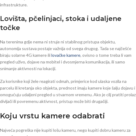
infrastrukture.
Lovišta, pčelinjaci, stoka i udaljene
točke
Na terenima gdje nema ni struje ni stabilnog pristupa objektu,
autonomija sustava postaje važnija od svega drugog. Tada se najčešće
biraju solarne 4G kamere ili
lovačke kamere
, ovisno o tome treba li vam
pregled uživo, dojave na mobitel i dvosmjerna komunikacija, ili samo
snimanje aktivnosti na lokaciji.
Za korisnike koji žele reagirati odmah, primjerice kod ulaska vozila na
parcelu ili kretanja oko objekta, prednost imaju kamere koje šalju dojavu i
omogućuju udaljeni pregled u stvarnom vremenu. Ako je cilj pratiti prolaz
divljači ili povremenu aktivnost, pristup može biti drugačiji.
Koju vrstu kamere odabrati
Najveća pogreška nije kupiti lošu kameru, nego kupiti dobru kameru za