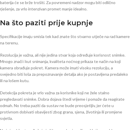
baterija će se brže trošiti. Za povremeni nadzor mogu biti odlično
rješenje, za vrlo intenzivan promet manje idealno.
Na što paziti prije kupnje
Specifikacije imaju smisla tek kad znate što stvarno utječe na rad kamere
na terenu.
Rezolucija je važna, ali nije jedina stvar koja određuje korisnost snimke.
Mnogo znači i kut snimanja, kvaliteta noćnog prikaza te način na koji
kamera obrađuje pokret. Kamera može imati visoku rezoluciju, a
svejedno biti loša za prepoznavanje detalja ako je postavljena predaleko
ili na lošem kutu.
Detekcija pokreta je vrlo važna za korisnike koji ne žele stalno
pregledavati snimke. Dobra dojava štedi vrijeme i pomaže da reagirate
odmah. No treba paziti da sustav ne bude preosjetljiv, jer ćete u
protivnom dobivati obavijesti zbog grana, sjena, životinja ili promjene
svjetla.