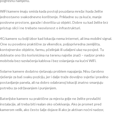
pogrešnu namjenu.
WiFi kamere imaju smisla kada postoji pouzdana mreža i kada želite
jednostavno svakodnevno korištenje. Prikladne su za kuće, manje
poslovne prostore, garaže i dvorišta uz objekt. Dobre su kad želite brz
pristup slici i ne trebate neovisnost o infrastrukturi.
4G kamere su bolji izbor kad lokacija nema internet, ali ima mobilni signal.
One su posebno praktične za vikendice, poljoprivredna zemljišta,
kontejnerske objekte, farmu, pčelinjak ili udaljeni ulaz na posjed. Tu
dobivate ono što korisnicima na terenu najviše znači – nadzor preko
mobitela bez razvlačenja kablova i bez oslanjanja na kućni WiFi.
Solarne kamere dodatno rješavaju problem napajanja. Nisu čarobno
rješenje za baš svaku poziciju, jer i dalje traže dovoljno svjetla i pravilno
postavljanje panela, ali na dobro odabranoj lokaciji znatno smanjuju
potrebu za održavanjem i punjenjem.
Baterijske kamere su praktične za mjesta gdje ne želite provlačiti
instalacije, ali treba biti realan oko očekivanja. Ako je promet pred
kamerom velik, ako često šalje dojave ili ako je aktivan noćni nadzor,