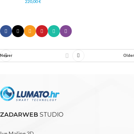
220,00
€
Newer
Older
ZADARWEB
STUDIO
Ive Mašine 3D