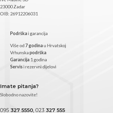
23000 Zadar
OIB: 26912206031
Podrška
i garancija
Više od
7 godina
u Hrvatskoj
Vrhunska
podrška
Garancija
1 godina
Servis
i rezervni dijelovi
Imate pitanja?
Slobodno nazovite!
095
327 5550
, 023
327 555