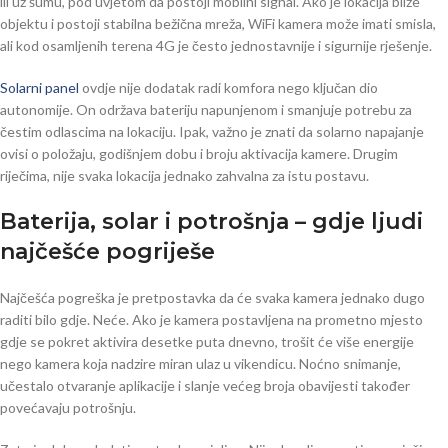
ili uz šumu, pod uvjetom da postoji mobilni signal. Ako je lokacija bliže
objektu i postoji stabilna bežična mreža, WiFi kamera može imati smisla,
ali kod osamljenih terena 4G je često jednostavnije i sigurnije rješenje.
Solarni panel
ovdje nije dodatak radi komfora nego ključan dio
autonomije. On održava bateriju napunjenom i smanjuje potrebu za
čestim odlascima na lokaciju. Ipak, važno je znati da solarno napajanje
ovisi o položaju, godišnjem dobu i broju aktivacija kamere. Drugim
riječima, nije svaka lokacija jednako zahvalna za istu postavu.
Baterija, solar i potrošnja – gdje ljudi
najčešće pogriješe
Najčešća pogreška je pretpostavka da će svaka kamera jednako dugo
raditi bilo gdje. Neće. Ako je kamera postavljena na prometno mjesto
gdje se pokret aktivira desetke puta dnevno, trošit će više energije
nego kamera koja nadzire miran ulaz u vikendicu. Noćno snimanje,
učestalo otvaranje aplikacije i slanje većeg broja obavijesti također
povećavaju potrošnju.