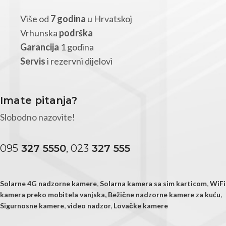
Više od
7 godina
u Hrvatskoj
Vrhunska
podrška
Garancija
1 godina
Servis
i rezervni dijelovi
Imate pitanja?
Slobodno nazovite!
095
327 5550
, 023
327 555
Solarne 4G nadzorne kamere
,
Solarna kamera sa sim karticom
,
WiFi
kamera preko mobitela vanjska,
Bežične nadzorne kamere za kuću
,
Sigurnosne kamere
,
video nadzor
,
Lovačke kamere