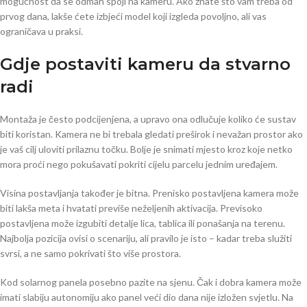
mogućnost da se odmah spoji na kameru. Ako znate što vam treba od
prvog dana, lakše ćete izbjeći model koji izgleda povoljno, ali vas
ograničava u praksi.
Gdje postaviti kameru da stvarno
radi
Montaža je često podcijenjena, a upravo ona odlučuje koliko će sustav
biti koristan. Kamera ne bi trebala gledati preširok i nevažan prostor ako
je vaš cilj uloviti prilaznu točku. Bolje je snimati mjesto kroz koje netko
mora proći nego pokušavati pokriti cijelu parcelu jednim uređajem.
Visina postavljanja također je bitna. Prenisko postavljena kamera može
biti lakša meta i hvatati previše neželjenih aktivacija. Previsoko
postavljena može izgubiti detalje lica, tablica ili ponašanja na terenu.
Najbolja pozicija ovisi o scenariju, ali pravilo je isto – kadar treba služiti
svrsi, a ne samo pokrivati što više prostora.
Kod solarnog panela posebno pazite na sjenu. Čak i dobra kamera može
imati slabiju autonomiju ako panel veći dio dana nije izložen svjetlu. Na