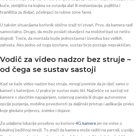
kuće, zemljišta na kojima se ostavlja alat ili mehanizacija, pojilišta i
hranilišta za divljač, pčelinjaci te rubne zone farmi.
U takvim situacijama korisnik obično traži tri stvari. Prvo, da kamera radi
samostalno. Drugo, da može poslati obavijest na mobitel kad se nešto
dogodi. Treće, da montaža bude jednostavna i izvediva bez velikih
zahvata. Ako jedno od toga izostane, sustav brzo postaje nepraktičan.
Vodič za video nadzor bez struje –
od čega se sustav sastoji
Kad se kaže video nadzor bez struje, mnogi pomisle da je riječ samo o
kameri s baterijom. U praksi je sustav malo širi. Najčešće se sastoji od
kamere s vlastitim napajanjem, solarnog panela ili druge autonomne
opcije punjenja, mobilne povezivosti za daljinski pristup i aplikacije preko
koje gledate prijenos, snimke i dojave.
Za udaljene lokacije posebno su korisne
4G kamere
jer ne ovise o
lokalnoj bežičnoj mreži. To znači da kamera može raditi na parceli, u polju