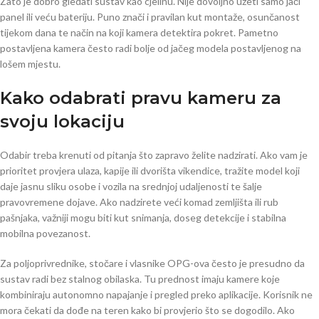
Zato je dobro gledati sustav kao cjelinu. Nije dovoljno uzeti samo jači
panel ili veću bateriju. Puno znači i pravilan kut montaže, osunčanost
tijekom dana te način na koji kamera detektira pokret. Pametno
postavljena kamera često radi bolje od jačeg modela postavljenog na
lošem mjestu.
Kako odabrati pravu kameru za
svoju lokaciju
Odabir treba krenuti od pitanja što zapravo želite nadzirati. Ako vam je
prioritet provjera ulaza, kapije ili dvorišta vikendice, tražite model koji
daje jasnu sliku osobe i vozila na srednjoj udaljenosti te šalje
pravovremene dojave. Ako nadzirete veći komad zemljišta ili rub
pašnjaka, važniji mogu biti kut snimanja, doseg detekcije i stabilna
mobilna povezanost.
Za poljoprivrednike, stočare i vlasnike OPG-ova često je presudno da
sustav radi bez stalnog obilaska. Tu prednost imaju kamere koje
kombiniraju autonomno napajanje i pregled preko aplikacije. Korisnik ne
mora čekati da dođe na teren kako bi provjerio što se dogodilo. Ako