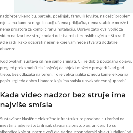
nadzirete vikendicu, parcelu, pčelinjak, farmu ili lovište, najčešći problem
nije sama kamera nego lokacija. Nema priključka, nema stabilne mreže i
nema prostora za kompliciranu instalaciju. Upravo zato ovaj vodič za
video nadzor bez struje polazi od stvarnih terenskih uvjeta – što radi,
gdje radi i kako odabrati rješenje koje vam neće stvarati dodatne
obaveze.
Kod ovakvih sustava cilj nije samo snimati. Cilj je dobiti pouzdanu dojavu,
pregled preko mobitela i osjećaj da objekt možete provjeriti kad god
treba, bez odlazaka na teren. To je velika razlika između kamere koja na
papiru izgleda dobro i kamere koja ima smisla u svakodnevnoj uporabi.
Kada video nadzor bez struje ima
najviše smisla
Sustavi bez klasične električne infrastrukture posebno su korisni na
mjestima gdje je šteta ili rizik stvaran, a pristup ograničen. To su
vikendice koje su prazne veći dio tjedna, gospodarski objekti udaljeni od