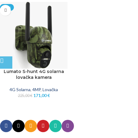
-24%
Lumato S-hunt 4G solarna
lovačka kamera
4G Solarna
,
4MP
,
Lovačka
171,00
€
225,00
€