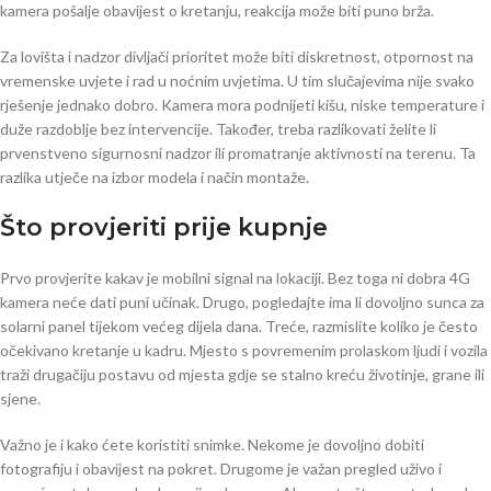
kamera pošalje obavijest o kretanju, reakcija može biti puno brža.
Za lovišta i nadzor divljači prioritet može biti diskretnost, otpornost na
vremenske uvjete i rad u noćnim uvjetima. U tim slučajevima nije svako
rješenje jednako dobro. Kamera mora podnijeti kišu, niske temperature i
duže razdoblje bez intervencije. Također, treba razlikovati želite li
prvenstveno sigurnosni nadzor ili promatranje aktivnosti na terenu. Ta
razlika utječe na izbor modela i način montaže.
Što provjeriti prije kupnje
Prvo provjerite kakav je mobilni signal na lokaciji. Bez toga ni dobra 4G
kamera neće dati puni učinak. Drugo, pogledajte ima li dovoljno sunca za
solarni panel tijekom većeg dijela dana. Treće, razmislite koliko je često
očekivano kretanje u kadru. Mjesto s povremenim prolaskom ljudi i vozila
traži drugačiju postavu od mjesta gdje se stalno kreću životinje, grane ili
sjene.
Važno je i kako ćete koristiti snimke. Nekome je dovoljno dobiti
fotografiju i obavijest na pokret. Drugome je važan pregled uživo i