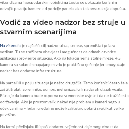
vikendicama i gospodarskim objektima često se pokazuje korisnim
odvojiti poziciju kamere od pozicije panela, ako to konstrukcija dopušta.
Vodič za video nadzor bez struje u
stvarnim scenarijima
Na vikendici
je najčešći cilj nadzor ulaza, terase, spremišta i prilaza
vozilom. Tu se traži brza obavijest i mogućnost da odmah otvorite
aplikaciju i provjerite situaciju. Ako na lokaciji nema stalne mreže, 4G
kamera sa solarnim napajanjem vrlo je praktično rješenje jer omogućuje
nadzor bez dodatne infrastrukture.
Na parceli ili u polju situacija je nešto drugačija. Tamo korisnici često žele
zaštititi alat, spremnike, pumpu, mehanizaciju ili nadzirati ulazak vozila.
Bitno je da kamera bude otporna na vremenske uvjete i da ne traži često
održavanje. Ako je prostor velik, nekad nije problem u kameri nego u
očekivanjima – jedan uređaj ne može kvalitetno pokriti svaki kut velike
površine.
Na farmi, pčelinjaku ili ispaši dodatnu vrijednost daje mogućnost da