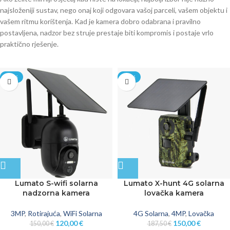
najsloženiji sustav, nego onaj koji odgovara vašoj parceli, vašem objektu i
vašem ritmu korištenja. Kad je kamera dobro odabrana i pravilno
postavljena, nadzor bez struje prestaje biti kompromis i postaje vrlo
praktično rješenje.
-20%
-20%
Lumato S-wifi solarna
Lumato X-hunt 4G solarna
nadzorna kamera
lovačka kamera
3MP
,
Rotirajuća
,
WiFi Solarna
4G Solarna
,
4MP
,
Lovačka
120,00
€
150,00
€
150,00
€
187,50
€