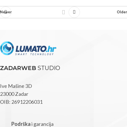
Newer
Older
ZADARWEB
STUDIO
Ive Mašine 3D
23000 Zadar
OIB: 26912206031
Podrška
i garancija