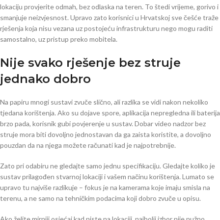
lokaciju provjerite odmah, bez odlaska na teren. To štedi vrijeme, gorivo i
smanjuje neizvjesnost. Upravo zato korisnici u Hrvatskoj sve češće traže
rješenja koja nisu vezana uz postojeću infrastrukturu nego mogu raditi
samostalno, uz pristup preko mobitela.
Nije svako rješenje bez struje
jednako dobro
Na papiru mnogi sustavi zvuče slično, ali razlika se vidi nakon nekoliko
tjedana korištenja. Ako su dojave spore, aplikacija nepregledna ili baterija
brzo pada, korisnik gubi povjerenje u sustav. Dobar video nadzor bez
struje mora biti dovoljno jednostavan da ga zaista koristite, a dovoljno
pouzdan da na njega možete računati kad je najpotrebnije.
Zato pri odabiru ne gledajte samo jednu specifikaciju. Gledajte koliko je
sustav prilagođen stvarnoj lokaciji i vašem načinu korištenja. Lumato se
upravo tu najviše razlikuje – fokus je na kamerama koje imaju smisla na
terenu, a ne samo na tehničkim podacima koji dobro zvuče u opisu.
Ako želite mirniji osjećaj kad niste na lokaciji, najbolji izbor nije nužno