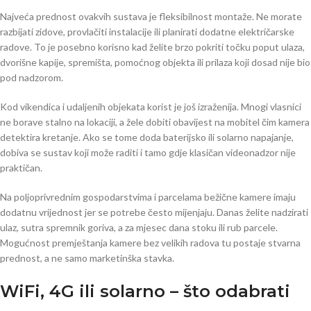
Najveća prednost ovakvih sustava je fleksibilnost montaže. Ne morate
razbijati zidove, provlačiti instalacije ili planirati dodatne električarske
radove. To je posebno korisno kad želite brzo pokriti točku poput ulaza,
dvorišne kapije, spremišta, pomoćnog objekta ili prilaza koji dosad nije bio
pod nadzorom.
Kod vikendica i udaljenih objekata korist je još izraženija. Mnogi vlasnici
ne borave stalno na lokaciji, a žele dobiti obavijest na mobitel čim kamera
detektira kretanje. Ako se tome doda baterijsko ili solarno napajanje,
dobiva se sustav koji može raditi i tamo gdje klasičan videonadzor nije
praktičan.
Na poljoprivrednim gospodarstvima i parcelama bežične kamere imaju
dodatnu vrijednost jer se potrebe često mijenjaju. Danas želite nadzirati
ulaz, sutra spremnik goriva, a za mjesec dana stoku ili rub parcele.
Mogućnost premještanja kamere bez velikih radova tu postaje stvarna
prednost, a ne samo marketinška stavka.
WiFi, 4G ili solarno – što odabrati