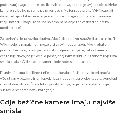
podrazumijevaju kamere bez ikakvih kablova, ali to nije uvijek točno. Neke
kamere su bežične samo po prijenosu slike jer rade preko WiFi veze, ali i
dalje trebaju stalno napajanje iz utičnice. Druge su doista autonomne –
imaju bateriju, mogu raditi na solarno napajanje i povezivati se preko
mobilne mreže.
Za korisnika je ta razlika ključna. Ako želite nadzor garaže ili ulaza na kući,
WiFi model s napajanjem može biti sasvim dobar izbor. Ako trebate
pratiti vikendicu, pčelinjak, staju ili udaljeno zemljište, takva kamera
često nije dovoljna jer ovisi o postojećoj infrastrukturi. U takvim uvjetima
smisla imaju 4G ili solarne kamere koje rade samostalnije.
Drugim riječima, bežičnost nije jedna karakteristika nego kombinacija
više stvari – bez mrežnog kabela, bez videosignala preko kabela, ponekad
i bez stalne struje. Što je lokacija zahtjevnija, to je važnije gledati cijeli
sustav, a ne samo naziv kategorije.
Gdje bežične kamere imaju najviše
smisla