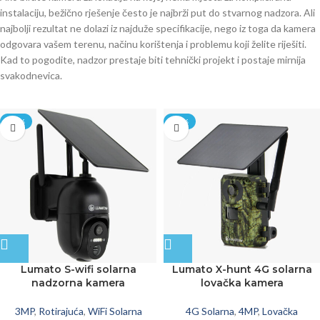
instalaciju, bežično rješenje često je najbrži put do stvarnog nadzora. Ali
najbolji rezultat ne dolazi iz najduže specifikacije, nego iz toga da kamera
odgovara vašem terenu, načinu korištenja i problemu koji želite riješiti.
Kad to pogodite, nadzor prestaje biti tehnički projekt i postaje mirnija
svakodnevica.
-20%
-20%
Lumato S-wifi solarna
Lumato X-hunt 4G solarna
nadzorna kamera
lovačka kamera
3MP
,
Rotirajuća
,
WiFi Solarna
4G Solarna
,
4MP
,
Lovačka