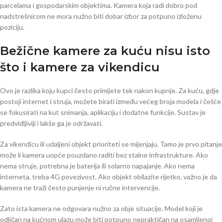
parcelama i gospodarskim objektima. Kamera koja radi dobro pod
nadstrešnicom ne mora nužno biti dobar izbor za potpuno izloženu
poziciju.
Bežične kamere za kuću nisu isto
što i kamere za vikendicu
Ovo je razlika koju kupci često primijete tek nakon kupnje. Za kuću, gdje
postoji internet i struja, možete birati između većeg broja modela i češće
se fokusirati na kut snimanja, aplikaciju i dodatne funkcije. Sustav je
predvidljiviji i lakše ga je održavati.
Za vikendicu ili udaljeni objekt prioriteti se mijenjaju. Tamo je prvo pitanje
može li kamera uopće pouzdano raditi bez stalne infrastrukture. Ako
nema struje, potrebna je baterija ili solarno napajanje. Ako nema
interneta, treba 4G povezivost. Ako objekt obilazite rijetko, važno je da
kamera ne traži često punjenje ni ručne intervencije.
Zato ista kamera ne odgovara nužno za obje situacije. Model koji je
odličan na kućnom ulazu može biti potpuno nepraktičan na osamljenoj