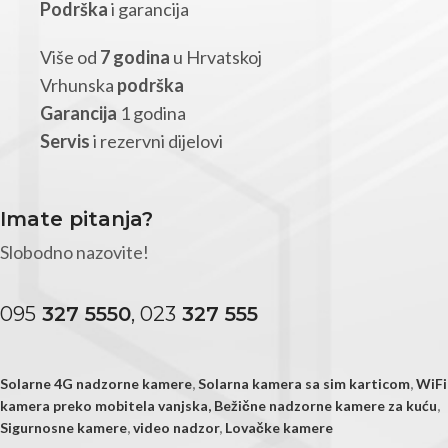
Podrška
i garancija
Više od
7 godina
u Hrvatskoj
Vrhunska
podrška
Garancija
1 godina
Servis
i rezervni dijelovi
Imate pitanja?
Slobodno nazovite!
095
327 5550
, 023
327 555
Solarne 4G nadzorne kamere
,
Solarna kamera sa sim karticom
,
WiFi
kamera preko mobitela vanjska,
Bežične nadzorne kamere za kuću
,
Sigurnosne kamere
,
video nadzor
,
Lovačke kamere