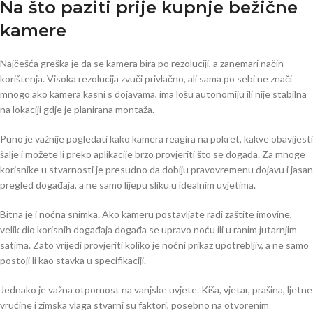
Na što paziti prije kupnje bežične
kamere
Najčešća greška je da se kamera bira po rezoluciji, a zanemari način
korištenja. Visoka rezolucija zvuči privlačno, ali sama po sebi ne znači
mnogo ako kamera kasni s dojavama, ima lošu autonomiju ili nije stabilna
na lokaciji gdje je planirana montaža.
Puno je važnije pogledati kako kamera reagira na pokret, kakve obavijesti
šalje i možete li preko aplikacije brzo provjeriti što se događa. Za mnoge
korisnike u stvarnosti je presudno da dobiju pravovremenu dojavu i jasan
pregled događaja, a ne samo lijepu sliku u idealnim uvjetima.
Bitna je i noćna snimka. Ako kameru postavljate radi zaštite imovine,
velik dio korisnih događaja događa se upravo noću ili u ranim jutarnjim
satima. Zato vrijedi provjeriti koliko je noćni prikaz upotrebljiv, a ne samo
postoji li kao stavka u specifikaciji.
Jednako je važna otpornost na vanjske uvjete. Kiša, vjetar, prašina, ljetne
vrućine i zimska vlaga stvarni su faktori, posebno na otvorenim