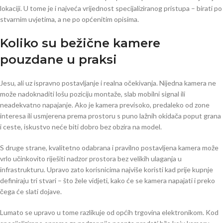
lokaciji. U tome je i najveća vrijednost specijaliziranog pristupa – birati po
stvarnim uvjetima, a ne po općenitim opisima.
Koliko su bežične kamere
pouzdane u praksi
Jesu, ali uz ispravno postavljanje i realna očekivanja. Nijedna kamera ne
može nadoknaditi lošu poziciju montaže, slab mobilni signal ili
neadekvatno napajanje. Ako je kamera previsoko, predaleko od zone
interesa ili usmjerena prema prostoru s puno lažnih okidača poput grana
i ceste, iskustvo neće biti dobro bez obzira na model.
S druge strane, kvalitetno odabrana i pravilno postavljena kamera može
vrlo učinkovito riješiti nadzor prostora bez velikih ulaganja u
infrastrukturu. Upravo zato korisnicima najviše koristi kad prije kupnje
definiraju tri stvari – što žele vidjeti, kako će se kamera napajati i preko
čega će slati dojave.
Lumato se upravo u tome razlikuje od općih trgovina elektronikom. Kod