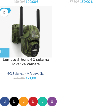
120,00
€
150,00
€
150,00
€
187,50
€
-24%
Lumato S-hunt 4G solarna
lovačka kamera
4G Solarna
,
4MP
,
Lovačka
171,00
€
225,00
€