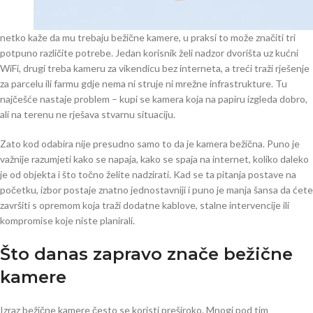
netko kaže da mu trebaju bežične kamere, u praksi to može značiti tri
potpuno različite potrebe. Jedan korisnik želi nadzor dvorišta uz kućni
WiFi, drugi treba kameru za vikendicu bez interneta, a treći traži rješenje
za parcelu ili farmu gdje nema ni struje ni mrežne infrastrukture. Tu
najčešće nastaje problem – kupi se kamera koja na papiru izgleda dobro,
ali na terenu ne rješava stvarnu situaciju.
Zato kod odabira nije presudno samo to da je kamera bežična. Puno je
važnije razumjeti kako se napaja, kako se spaja na internet, koliko daleko
je od objekta i što točno želite nadzirati. Kad se ta pitanja postave na
početku, izbor postaje znatno jednostavniji i puno je manja šansa da ćete
završiti s opremom koja traži dodatne kablove, stalne intervencije ili
kompromise koje niste planirali.
Što danas zapravo znače bežične
kamere
Izraz bežične kamere često se koristi preširoko. Mnogi pod tim