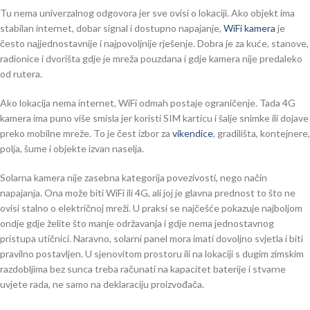
Tu nema univerzalnog odgovora jer sve ovisi o lokaciji. Ako objekt ima
stabilan internet, dobar signal i dostupno napajanje,
WiFi kamera
je
često najjednostavnije i najpovoljnije rješenje. Dobra je za kuće, stanove,
radionice i dvorišta gdje je mreža pouzdana i gdje kamera nije predaleko
od rutera.
Ako lokacija nema internet, WiFi odmah postaje ograničenje. Tada 4G
kamera ima puno više smisla jer koristi SIM karticu i šalje snimke ili dojave
preko mobilne mreže. To je čest izbor za
vikendice
, gradilišta, kontejnere,
polja, šume i objekte izvan naselja.
Solarna kamera nije zasebna kategorija povezivosti, nego način
napajanja. Ona može biti WiFi ili 4G, ali joj je glavna prednost to što ne
ovisi stalno o električnoj mreži. U praksi se najčešće pokazuje najboljom
ondje gdje želite što manje održavanja i gdje nema jednostavnog
pristupa utičnici. Naravno, solarni panel mora imati dovoljno svjetla i biti
pravilno postavljen. U sjenovitom prostoru ili na lokaciji s dugim zimskim
razdobljima bez sunca treba računati na kapacitet baterije i stvarne
uvjete rada, ne samo na deklaraciju proizvođača.