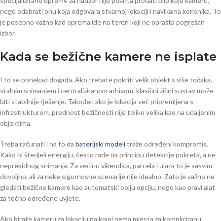
specijalizirane opreme za nadzor nije poanta prodati bilo koju kameru,
nego odabrati onu koja odgovara stvarnoj lokaciji i navikama korisnika. To
je posebno važno kad oprema ide na teren koji ne oprašta pogrešan
izbor.
Kada se bežične kamere ne isplate
I to se ponekad događa. Ako trebate pokriti velik objekt s više točaka,
stalnim snimanjem i centraliziranom arhivom, klasični žični sustav može
biti stabilnije rješenje. Također, ako je lokacija već pripremljena s
infrastrukturom, prednost bežičnosti nije toliko velika kao na udaljenim
objektima.
Treba računati i na to da
baterijski modeli
traže određeni kompromis.
Kako bi štedjeli energiju, često rade na principu detekcije pokreta, a ne
neprekidnog snimanja. Za većinu vikendica, parcela i ulaza to je sasvim
dovoljno, ali za neke sigurnosne scenarije nije idealno. Zato je važno ne
gledati bežične kamere kao automatski bolju opciju, nego kao pravi alat
za točno određene uvjete.
Ako birate kameru za lokaciju na kojoj nema mjesta za kompliciranu