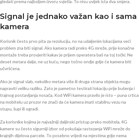
gledati prema najboljem izvoru svjetla. To nisu uvijek ista dva smjera.
Signal je jednako važan kao i sama
kamera
Korisnik često prvo pita za rezoluciju, no na udaljenim lokacijama veći
problem zna biti signal. Ako kamera radi preko 4G mreže, prije konačne
montaže treba provjeriti kakav je prijem operatera baš na toj točki. Ne
deset metara dalje, ne uz kuću, nego točno ondje gdje će kamera biti
učvršćena.
Ako je signal slab, nekoliko metara više ili druga strana objekta mogu
napraviti veliku razliku. Zato je pametno testirati lokaciju prije bušenja i
trajnog postavljanja nosača. Kod WiFi kamera pravilo je isto – puna crtica
na mobitelu uz prozor ne znači da će kamera imati stabilnu vezu na
stupu, šupi ili ogradi.
Za korisnike kojima je najvažniji daljinski pristup preko mobitela, 4G
kamere su često sigurniji izbor od pokušaja rastezanja WiFi mreže do
krajnjih dijelova parcele. To posebno vrijedi na mjestima gdje nema