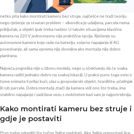
netko pita kako montirati kameru bez struje, najčešće ne traži teoriju
nego rješenje za stvaran problem – vikendica je udaljena, parcela nema
priključak, a objekt ipak treba nadzor. U takvim situacijama klasična
kamera na 220 V jednostavno nije praktična opcija. Rješenje su
autonomne kamere koje rade na bateriju, solarno napajanje ili 4G
povezivanje, ali sama oprema nije dovoljna ako montaža nije dobro
planirana.
Najveća pogreška nije u izboru modela, nego u očekivanju da će svaka
kamera raditi jednako dobro na svakoj lokaciji. U praksi puno toga ovisi o
tome snimate li prilaz kući, ulaz u gospodarski objekt, hranilište, pčelinjak
ili rub parcele. Dobra montaža znači da kamera vidi ono što treba, ima
stabilno napajanje i zadržava vezu s mobitelom kad vam je najpotrebnija.
Kako montirati kameru bez struje i
gdje je postaviti
Prvo treba odrediti što točno želite nadzirati. Ako želite prepoznati lice