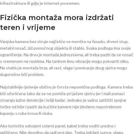
infrastrukture ili gdje je internet povremen.
Fizička montaža mora izdržati
teren i vrijeme
Vanjska kamera bez struje najčešće se montira na fasadu, drveni stup,
metalni nosač, zid pomoćnog objekta ili stablo. Svaka podloga ima svoje
ograničenje. Na drvu je montaža jednostavna, ali treba paziti da se nosač
s vremenom ne rasklima. Na tankom limu vibracije mogu pokvariti sliku.
Na stablu je montaža brza, ali rast, vlaga i pomicanje zbog vjetra mogu
dugoročno biti problem.
Najstabilnije rješenje obično je čvrsta nepomična podloga. Kamera treba
biti učvršćena tako da se ne pomiče pri jačem vjetru jer i mali pomaci
stvaraju lažne detekcije i lošiji kadar. Jednako je važno zaštititi spojne
točke od kiše i paziti da kućište kamere nije izloženo nepotrebnom
kapanju s ruba krova ili oluka.
Ako koristite odvojeni solarni panel, kabel treba voditi uredno i
zaštićeno. Nije dovoljno da radi prvi dan. Treba izdržati sunce, vlagu,