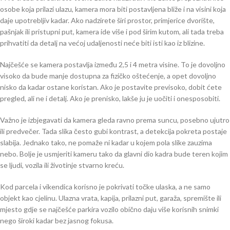
osobe koja prilazi ulazu, kamera mora biti postavljena bliže i na visini koja
daje upotrebljiv kadar. Ako nadzirete širi prostor, primjerice dvorište,
pašnjak ili pristupni put, kamera ide više i pod širim kutom, ali tada treba
prihvatiti da detalj na većoj udaljenosti neće biti isti kao iz blizine.
Najčešće se kamera postavlja između 2,5 i 4 metra visine. To je dovoljno
visoko da bude manje dostupna za fizičko oštećenje, a opet dovoljno
nisko da kadar ostane koristan. Ako je postavite previsoko, dobit ćete
pregled, ali ne i detalj. Ako je prenisko, lakše ju je uočiti i onesposobiti.
Važno je izbjegavati da kamera gleda ravno prema suncu, posebno ujutro
ili predvečer. Tada slika često gubi kontrast, a detekcija pokreta postaje
slabija. Jednako tako, ne pomaže ni kadar u kojem pola slike zauzima
nebo. Bolje je usmjeriti kameru tako da glavni dio kadra bude teren kojim
se ljudi, vozila ili životinje stvarno kreću.
Kod parcela i vikendica korisno je pokrivati točke ulaska, a ne samo
objekt kao cjelinu. Ulazna vrata, kapija, prilazni put, garaža, spremište ili
mjesto gdje se najčešće parkira vozilo obično daju više korisnih snimki
nego široki kadar bez jasnog fokusa.