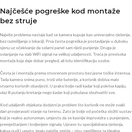
Najčešće pogreške kod montaže
bez struje
Najviše problema nastaje kad se kamera kupuje kao univerzalno rješenje,
bez razmišljanja o lokaciji. Prva česta pogreška je postavljanje u duboku
sjenu uz očekivanje da solarni panel sam riješi punjenje. Druga je
oslanjanje na slab WiFi signal na velikoj udaljenosti. Treća je previsoka
montaža koja daje dobar pregled, ali lošu identifikaciju osobe.
Česta je i montaža prema otvorenom prostoru bez jasne točke interesa.
Tada kamera snima puno, troši više baterije, a korisnik dobiva malo
stvarno korisnih obavijesti. U praksi bolje radi kadar koji pokriva kapiju,
ulaz ili putanju kretanja nego kadar koji pokušava obuhvatiti sve.
Kod udaljenih objekata dodatni je problem što korisnik ne može svaki
dan provjeravati stanje na terenu. Zato je bolje od početka složiti sustav
koji je realno autonoman, umjesto da se kasnije improvizira s punjenjem,
premještanjem i lovljenjem signala. Upravo tu specijalizirana rješenja,
kakva nudi Lumato, imaju najviše smisla – nisu zamišljena za idealne