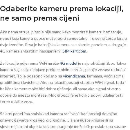
Odaberite kameru prema lokaciji,
ne samo prema cijeni
Ako nema struje, pitanje nije samo kako montirati kameru bez struje,
nego i koja kamera uopće može raditi samostalno. Tu se najčešće biraju
dvije izvedbe. Prva je baterijska kamera sa solarnim panelom, a druga je
4G kamera s vlastitim napajanjem i
SIM karticom
.
Za lokacije gdje nema WiFi mreže
4G model
je najpraktičniji izbor. Takva
kamera šalje sliku i dojave preko mobilne mreže, pa nije vezana uz kućni
internet. To je posebno korisno na
vikendicama
, farmama, voćnjacima,
gradilištima i lovištima. Ako na lokaciji postoji stabilan WiFi signal, tada i
bežična kamera može biti dobro rješenje, ali samo ako signal stvarno
dopire do mjesta montaže. Mnogi podcijene koliko zidovi, udaljenost i
teren oslabe vezu.
Solarni panel ima smisla kad kamera radi vani i kad postoji dovoljno
dnevnog svjetla kroz veći dio godine. U sjeni guste krošnje ili na
sjevernoj strani objekta solarno punjenje može biti preslabo, pa sustav