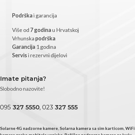
Podrška
i garancija
Više od
7 godina
u Hrvatskoj
Vrhunska
podrška
Garancija
1 godina
Servis
i rezervni dijelovi
Imate pitanja?
Slobodno nazovite!
095
327 5550
, 023
327 555
Solarne 4G nadzorne kamere
,
Solarna kamera sa sim karticom
,
WiFi
kamera preko mobitela vanjska,
Bežične nadzorne kamere za kuću
,