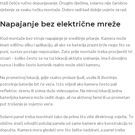
traži češće ručno dopunjavanje. Drugim riječima, solarno nije čarobno
rješenje za svaku točku montaže. Dobro radi kad dobije uvjete za rad.
Napajanje bez električne mreže
Kod montaže bez struje napajanje je središnje pitanje. Kamera može
imati odličnu sliku i aplikaciju, ali ako se baterija prazni brže nego što se
puni, sustav postaje nepouzdan. Zato prije montaže treba procijeniti tri
stvari – koliko često se na toj lokaciji aktivira snimanje, ima li dovoljno
sunca i koliko često korisnik realno može obići kameru.
Na prometnoj lokaciji, gdje stalno prolaze ljudi, vozila ili životinje,
potrošnja baterije bit će veća. Isto vrijedi ako kamera često pali
reflektor, sirenu ili snima duže videozapise. Na mirnoj lokaciji jedna
baterijska kamera može raditi dugo, ali na aktivnoj farmi ili uz prometan
put trošenje je osjetno veće.
Solarni panel treba montirati tako da prima što više direktnog svjetla. To
obično znači odvojiti položaj panela od same kamere ako konstrukcija to
dopušta. Kamera mora gledati ono što želite nadzirati, a panel treba