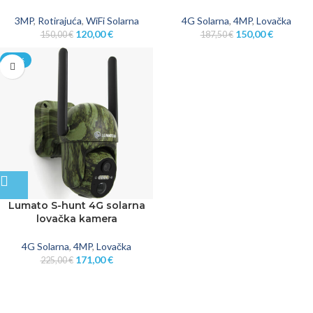
3MP
,
Rotirajuća
,
WiFi Solarna
4G Solarna
,
4MP
,
Lovačka
120,00
€
150,00
€
150,00
€
187,50
€
-24%
Lumato S-hunt 4G solarna
lovačka kamera
4G Solarna
,
4MP
,
Lovačka
171,00
€
225,00
€