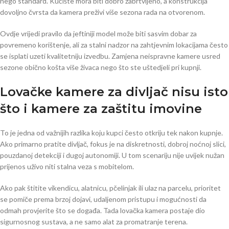
nego standard. Kućište mora biti dobro zabrtvljeno, a konstrukcija
dovoljno čvrsta da kamera preživi više sezona rada na otvorenom.
Ovdje vrijedi pravilo da jeftiniji model može biti sasvim dobar za
povremeno korištenje, ali za stalni nadzor na zahtjevnim lokacijama često
se isplati uzeti kvalitetniju izvedbu. Zamjena neispravne kamere usred
sezone obično košta više živaca nego što ste uštedjeli pri kupnji.
Lovačke kamere za divljač nisu isto
što i kamere za zaštitu imovine
To je jedna od važnijih razlika koju kupci često otkriju tek nakon kupnje.
Ako primarno pratite divljač, fokus je na diskretnosti, dobroj noćnoj slici,
pouzdanoj detekciji i dugoj autonomiji. U tom scenariju nije uvijek nužan
prijenos uživo niti stalna veza s mobitelom.
Ako pak štitite vikendicu, alatnicu, pčelinjak ili ulaz na parcelu, prioritet
se pomiče prema brzoj dojavi, udaljenom pristupu i mogućnosti da
odmah provjerite što se događa. Tada lovačka kamera postaje dio
sigurnosnog sustava, a ne samo alat za promatranje terena.