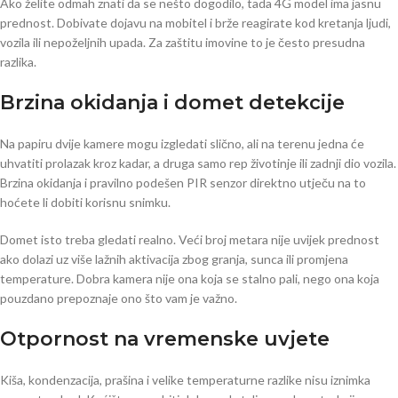
Ako želite odmah znati da se nešto dogodilo, tada 4G model ima jasnu
prednost. Dobivate dojavu na mobitel i brže reagirate kod kretanja ljudi,
vozila ili nepoželjnih upada. Za zaštitu imovine to je često presudna
razlika.
Brzina okidanja i domet detekcije
Na papiru dvije kamere mogu izgledati slično, ali na terenu jedna će
uhvatiti prolazak kroz kadar, a druga samo rep životinje ili zadnji dio vozila.
Brzina okidanja i pravilno podešen PIR senzor direktno utječu na to
hoćete li dobiti korisnu snimku.
Domet isto treba gledati realno. Veći broj metara nije uvijek prednost
ako dolazi uz više lažnih aktivacija zbog granja, sunca ili promjena
temperature. Dobra kamera nije ona koja se stalno pali, nego ona koja
pouzdano prepoznaje ono što vam je važno.
Otpornost na vremenske uvjete
Kiša, kondenzacija, prašina i velike temperaturne razlike nisu iznimka