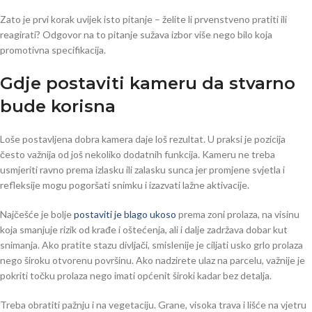
Zato je prvi korak uvijek isto pitanje – želite li prvenstveno pratiti ili
reagirati? Odgovor na to pitanje sužava izbor više nego bilo koja
promotivna specifikacija.
Gdje postaviti kameru da stvarno
bude korisna
Loše postavljena dobra kamera daje loš rezultat. U praksi je pozicija
često važnija od još nekoliko dodatnih funkcija. Kameru ne treba
usmjeriti ravno prema izlasku ili zalasku sunca jer promjene svjetla i
refleksije mogu pogoršati snimku i izazvati lažne aktivacije.
Najčešće je bolje
postaviti je blago ukoso
prema zoni prolaza, na visinu
koja smanjuje rizik od krađe i oštećenja, ali i dalje zadržava dobar kut
snimanja. Ako pratite stazu divljači, smislenije je ciljati usko grlo prolaza
nego široku otvorenu površinu. Ako nadzirete ulaz na parcelu, važnije je
pokriti točku prolaza nego imati općenit široki kadar bez detalja.
Treba obratiti pažnju i na vegetaciju. Grane, visoka trava i lišće na vjetru