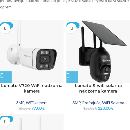
jednostavniji, a nadzor konačno počinje služiti vama umjesto da vi služite
opremi.
-10%
-20%
Lumato V720 WiFi nadzorna
Lumato S-wifi solarna
kamera
nadzorna kamera
3MP
,
WiFi kamera
3MP
,
Rotirajuća
,
WiFi Solarna
77,00
€
120,00
€
85,55
€
150,00
€
-20%