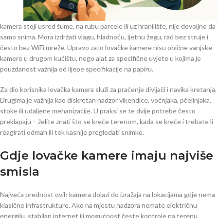
kamera stoji usred šume, na rubu parcele ili uz hranilište, nije dovoljno da
samo snima. Mora izdržati vlagu, hladnoću, ljetnu žegu, rad bez struje i
često bez WiFi mreže. Upravo zato lovačke kamere nisu obične vanjske
kamere u drugom kućištu, nego alat za specifične uvjete u kojima je
pouzdanost važnija od lijepe specifikacije na papiru.
Za dio korisnika lovačka kamera služi za praćenje divljači i navika kretanja.
Drugima je važnija kao diskretan nadzor vikendice, voćnjaka, pčelinjaka,
stoke ili udaljene mehanizacije. U praksi se te dvije potrebe često
preklapaju – želite znati što se kreće terenom, kada se kreće i trebate li
reagirati odmah ili tek kasnije pregledati snimke.
Gdje lovačke kamere imaju najviše
smisla
Najveća prednost ovih kamera dolazi do izražaja na lokacijama gdje nema
klasične infrastrukture. Ako na mjestu nadzora nemate električnu
energiju, stabilan internet ili mogućnost česte kontrole na terenu,