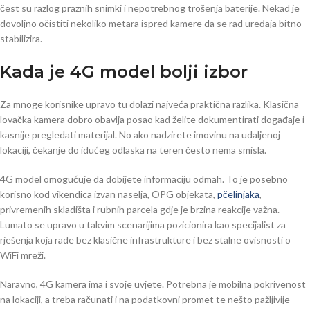
čest su razlog praznih snimki i nepotrebnog trošenja baterije. Nekad je
dovoljno očistiti nekoliko metara ispred kamere da se rad uređaja bitno
stabilizira.
Kada je 4G model bolji izbor
Za mnoge korisnike upravo tu dolazi najveća praktična razlika. Klasična
lovačka kamera dobro obavlja posao kad želite dokumentirati događaje i
kasnije pregledati materijal. No ako nadzirete imovinu na udaljenoj
lokaciji, čekanje do idućeg odlaska na teren često nema smisla.
4G model omogućuje da dobijete informaciju odmah. To je posebno
korisno kod vikendica izvan naselja, OPG objekata,
pčelinjaka
,
privremenih skladišta i rubnih parcela gdje je brzina reakcije važna.
Lumato se upravo u takvim scenarijima pozicionira kao specijalist za
rješenja koja rade bez klasične infrastrukture i bez stalne ovisnosti o
WiFi mreži.
Naravno, 4G kamera ima i svoje uvjete. Potrebna je mobilna pokrivenost
na lokaciji, a treba računati i na podatkovni promet te nešto pažljivije