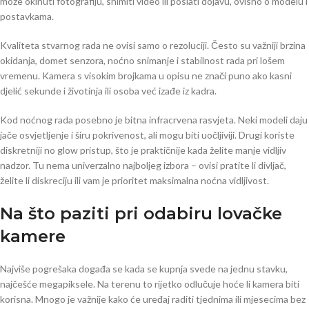
može okinuti fotografiju, snimiti video ili poslati dojavu, ovisno o modelu i
postavkama.
Kvaliteta stvarnog rada ne ovisi samo o rezoluciji. Često su važniji brzina
okidanja, domet senzora, noćno snimanje i stabilnost rada pri lošem
vremenu. Kamera s visokim brojkama u opisu ne znači puno ako kasni
djelić sekunde i životinja ili osoba već izađe iz kadra.
Kod noćnog rada posebno je bitna infracrvena rasvjeta. Neki modeli daju
jače osvjetljenje i širu pokrivenost, ali mogu biti uočljiviji. Drugi koriste
diskretniji no glow pristup, što je praktičnije kada želite manje vidljiv
nadzor. Tu nema univerzalno najboljeg izbora – ovisi pratite li divljač,
želite li diskreciju ili vam je prioritet maksimalna noćna vidljivost.
Na što paziti pri odabiru lovačke
kamere
Najviše pogrešaka događa se kada se kupnja svede na jednu stavku,
najčešće megapiksele. Na terenu to rijetko odlučuje hoće li kamera biti
korisna. Mnogo je važnije kako će uređaj raditi tjednima ili mjesecima bez