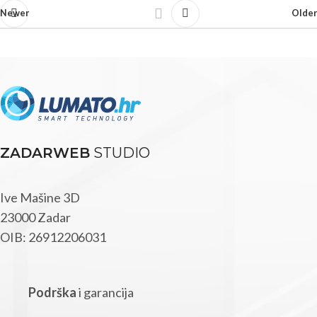
Newer
Older
ZADARWEB
STUDIO
Ive Mašine 3D
23000 Zadar
OIB: 26912206031
Podrška
i garancija