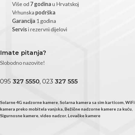
Više od
7 godina
u Hrvatskoj
Vrhunska
podrška
Garancija
1 godina
Servis
i rezervni dijelovi
Imate pitanja?
Slobodno nazovite!
095
327 5550
, 023
327 555
Solarne 4G nadzorne kamere
,
Solarna kamera sa sim karticom
,
WiFi
kamera preko mobitela vanjska,
Bežične nadzorne kamere za kuću
,
Sigurnosne kamere
,
video nadzor
,
Lovačke kamere