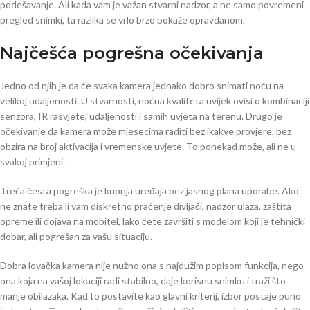
podešavanje. Ali kada vam je važan stvarni nadzor, a ne samo povremeni
pregled snimki, ta razlika se vrlo brzo pokaže opravdanom.
Najčešća pogrešna očekivanja
Jedno od njih je da će svaka kamera jednako dobro snimati noću na
velikoj udaljenosti. U stvarnosti, noćna kvaliteta uvijek ovisi o kombinaciji
senzora, IR rasvjete, udaljenosti i samih uvjeta na terenu. Drugo je
očekivanje da kamera može mjesecima raditi bez ikakve provjere, bez
obzira na broj aktivacija i vremenske uvjete. To ponekad može, ali ne u
svakoj primjeni.
Treća česta pogreška je kupnja uređaja bez jasnog plana uporabe. Ako
ne znate treba li vam diskretno praćenje divljači, nadzor ulaza, zaštita
opreme ili dojava na mobitel, lako ćete završiti s modelom koji je tehnički
dobar, ali pogrešan za vašu situaciju.
Dobra lovačka kamera nije nužno ona s najdužim popisom funkcija, nego
ona koja na vašoj lokaciji radi stabilno, daje korisnu snimku i traži što
manje obilazaka. Kad to postavite kao glavni kriterij, izbor postaje puno