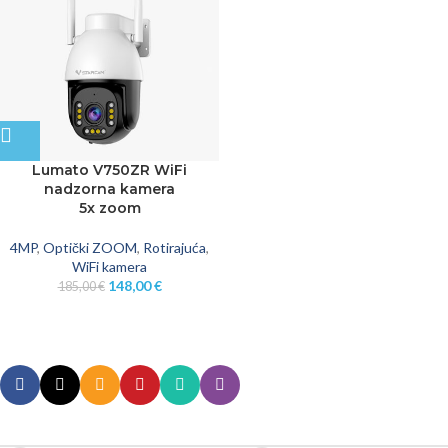
Lumato V750ZR WiFi
nadzorna kamera
5x zoom
4MP
,
Optički ZOOM
,
Rotirajuća
,
WiFi kamera
148,00
€
185,00
€