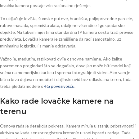
lovačka kamera postaje vrlo racionalno rješenje.
To uključuje lovišta, šumske puteve, hranilišta, poljoprivredne parcele,
rubove nasada, spremišta alata, udaljene vikendice i gospodarske
objekte. Na takvim mjestima standardna IP kamera često traži previše
preduvjeta. Lovačka kamera je zamišljena da radi samostalno, uz
minimalnu logistiku i s manje održavanja.
Važno je, međutim, razlikovati dvije osnovne namjene. Ako želite
povremeno pregledati što se događalo, dovoljan može biti model koji
snima na memorijsku karticu i sprema fotografije ili video. Ako vam je
bitna brza dojava na mobitel i daljinski uvid bez odlaska na teren, tada
treba gledati modele s
4G povezivošću
.
Kako rade lovačke kamere na
terenu
Osnova rada je detekcija pokreta. Kamera miruje u stanju pripravnosti i
aktivira se kada senzor registrira kretanje u zoni ispred uređaja. Tada