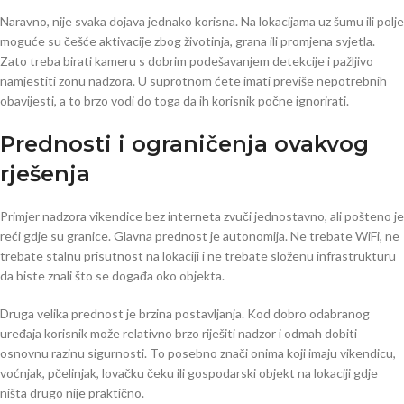
Naravno, nije svaka dojava jednako korisna. Na lokacijama uz šumu ili polje
moguće su češće aktivacije zbog životinja, grana ili promjena svjetla.
Zato treba birati kameru s dobrim podešavanjem detekcije i pažljivo
namjestiti zonu nadzora. U suprotnom ćete imati previše nepotrebnih
obavijesti, a to brzo vodi do toga da ih korisnik počne ignorirati.
Prednosti i ograničenja ovakvog
rješenja
Primjer nadzora vikendice bez interneta zvuči jednostavno, ali pošteno je
reći gdje su granice. Glavna prednost je autonomija. Ne trebate WiFi, ne
trebate stalnu prisutnost na lokaciji i ne trebate složenu infrastrukturu
da biste znali što se događa oko objekta.
Druga velika prednost je brzina postavljanja. Kod dobro odabranog
uređaja korisnik može relativno brzo riješiti nadzor i odmah dobiti
osnovnu razinu sigurnosti. To posebno znači onima koji imaju vikendicu,
voćnjak, pčelinjak, lovačku čeku ili gospodarski objekt na lokaciji gdje
ništa drugo nije praktično.