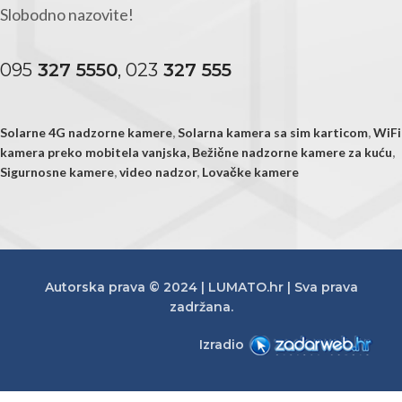
Slobodno nazovite!
095
327 5550
, 023
327 555
Solarne 4G nadzorne kamere
,
Solarna kamera sa sim karticom
,
WiFi
kamera preko mobitela vanjska,
Bežične nadzorne kamere za kuću
,
Sigurnosne kamere
,
video nadzor
,
Lovačke kamere
Autorska prava © 2024 | LUMATO.hr | Sva prava
zadržana.
Izradio