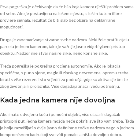
Prva pogreška je očekivanje da će bilo koja kamera riješiti problem sama
od sebe. Ako je postavljena na lošem mjestu, s lošim kutom ili bez
provjere signala, rezultat će biti slab bez obzira na deklarirane
mogućnosti.
Druga je zanemarivanje stvarne svrhe nadzora. Neki žele pratiti cijelu
parcelu jednom kamerom, iako je važnije jasno vidjeti glavni pristup
objektu. Nadzor nije stvar najšire slike, nego korisne slike.
Treća pogreška je pogrešna procjena autonomije. Ako je lokacija
specifična, s puno sjene, magle ili zimskog nevremena, opremu treba
birati s više rezerve. Isto vrijedi i za područja gdje su aktivacije česte
zbog životinja ili prolaznika. Više događaja znači i veću potrošnju.
Kada jedna kamera nije dovoljna
Ako imate odvojenu kuću i pomoćni objekt, više ulaza ili dugačak
pristupni put, jedna kamera možda neće pokriti sve što vam treba. Tada
je bolje razmišljati o dvije jasno definirane točke nadzora nego o jednom
kompromisnom kadru koji sve vidi pomalo, a ništa dovoljno dobro.