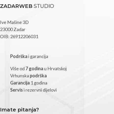
ZADARWEB
STUDIO
Ive Mašine 3D
23000 Zadar
OIB: 26912206031
Podrška
i garancija
Više od
7 godina
u Hrvatskoj
Vrhunska
podrška
Garancija
1 godina
Servis
i rezervni dijelovi
Imate pitanja?