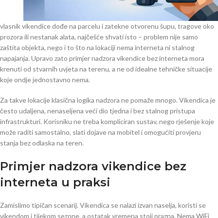
vlasnik vikendice dođe na parcelu i zatekne otvorenu šupu, tragove oko
prozora ili nestanak alata, najčešće shvati isto – problem nije samo
zaštita objekta, nego i to što na lokaciji nema interneta ni stalnog
napajanja. Upravo zato primjer nadzora vikendice bez interneta mora
krenuti od stvarnih uvjeta na terenu, a ne od idealne tehničke situacije
koje ondje jednostavno nema.
Za takve lokacije klasična logika nadzora ne pomaže mnogo. Vikendica je
često udaljena, nenaseljena veći dio tjedna i bez stalnog pristupa
infrastrukturi. Korisniku ne treba kompliciran sustav, nego rješenje koje
može raditi samostalno, slati dojave na mobitel i omogućiti provjeru
stanja bez odlaska na teren.
Primjer nadzora vikendice bez
interneta u praksi
Zamislimo tipičan scenarij. Vikendica se nalazi izvan naselja, koristi se
vikendom i tijekom sezone, a ostatak vremena stoji prazna. Nema WiFi