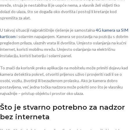
mreže, struja je nestabilna ili je uopće nema, a vlasnik želi vidjeti tko
dolazi do ulaza, što se događa oko dvorišta i postoji li kretanje kod
spremišta za alat.
U takvoj situaciji najpraktičnije rješenje je samostalna
4G kamera sa SIM
karticom
i solarnim napajanjem. Kamera se postavlja na poziciju s dobrim
pregledom prilaza, ulaznih vrata ili dvorišta. Umjesto oslanjanja na kućni
internet, koristi mobilnu mrežu. Umjesto oslanjanja na električnu
instalaciju, koristi bateriju i solarni panel.
To znači da korisnik preko aplikacije na mobitelu može primiti dojavu kad
kamera detektira pokret, otvoriti prijenos uživo i provjeriti radi li se o
osobi, vozilu, životinji ili bezazlenom prolasku. Ako je kamera dobro
postavljena, već jedna točka nadzora može pokriti ono što je vlasniku
najvažnije – pristup objektu i prostor oko ulaza.
Što je stvarno potrebno za nadzor
bez interneta