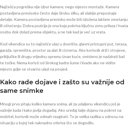
Najčešća pogreška nije izbor kamere, nego mjesto montaže. Kamera
postavljena previsoko često daje široku sliku, ali slabije prepoznaje
detalje. Kamera postavljena prenisko može biti izložena lakšem ometanju
ili oštećenju. Dobra pozicija je ona koja pokriva ključnu zonu prilaza i hvata
osobu dok dolazi prema objektu, a ne tek kad je već uz vrata.
Kod vikendica su to najčešće ulaz u dvorište, glavni pristupni put, terasa,
garaža, spremište, prostor za alat ili cisterna. Ako korisnik drži i strojeve,
priključke ili drugu vrijednu opremu izvan kuće, smisleno je nadzirati baš
te točke. Nema koristi od širokog kadra šume i livade ako ne vidite
mjesto gdje se stvarno ulazi na posjed.
Kako rade dojave i zašto su važnije od
same snimke
Mnogi prvo pitaju koliko kamera snima, ali za udaljenu vikendicu još je
važnije kada i kako javlja događaj. Ako uređaj šalje dojavu na pokret na
mobitel, korisnik može odmah reagirati. To je velika razlika u odnosu na
situaciju u kojoj tek naknadno otkriva što se dogodilo.