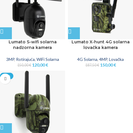
Lumato S-wifi solarna
Lumato X-hunt 4G solarna
nadzorna kamera
lovačka kamera
3MP
,
Rotirajuća
,
WiFi Solarna
4G Solarna
,
4MP
,
Lovačka
120,00
€
150,00
€
150,00
€
187,50
€
-24%