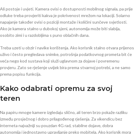
Ali postoje i uvjeti. Kamera ovisi o dostupnosti mobilnog signala, pa prije
odluke treba provjeriti kakva je pokrivenost mrežom na lokaciji. Solarno
napajanje također ovisi o poziciji montaže i količini sunčeve svjetlosti.
Ako je kamera stalno u dubokoj sjeni, autonomija može biti slabija,
osobito zimi i u razdobljima s puno oblačnih dana.
Treba uzeti u obzir i navike korištenja. Ako korisnik stalno otvara prijenos
uživo i često pregledava snimke, potrošnja podatkovnog prometa bit će
veća nego kod sustava koji služi uglavnom za dojave i povremenu
provjeru. Zato se rješenje uvijek bira prema stvarnoj potrebi, a ne samo
prema popisu funkcija.
Kako odabrati opremu za svoj
teren
Na papiru mnoge kamere izgledaju slično, ali teren brzo pokaže razliku
između prosječnog i dobro prilagođenog rješenja. Za vikendicu bez
interneta najvažniji su pouzdan 4G rad, stabilne dojave, dobra
autonomija i jednostavno upravljanje preko mobitela. Ako korisnik mora