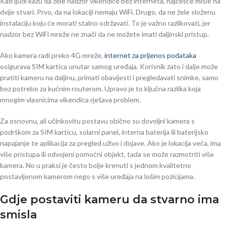
Kad ljudi kažu da žele nadzor vikendice bez interneta, najčešće misle na
dvije stvari. Prvo, da na lokaciji nemaju WiFi. Drugo, da ne žele složenu
instalaciju koju će morati stalno održavati. To je važno razlikovati, jer
nadzor bez WiFi mreže ne znači da ne možete imati daljinski pristup.
Ako kamera radi preko 4G mreže,
internet za prijenos podataka
osigurava SIM kartica unutar samog uređaja. Korisnik zato i dalje može
pratiti kameru na daljinu, primati obavijesti i pregledavati snimke, samo
bez potrebe za kućnim routerom. Upravo je to ključna razlika koja
mnogim vlasnicima vikendica rješava problem.
Za osnovnu, ali učinkovitu postavu obično su dovoljni kamera s
podrškom za SIM karticu, solarni panel, interna baterija ili baterijsko
napajanje te aplikacija za pregled uživo i dojave. Ako je lokacija veća, ima
više pristupa ili odvojeni pomoćni objekt, tada se može razmotriti više
kamera. No u praksi je često bolje krenuti s jednom kvalitetno
postavljenom kamerom nego s više uređaja na lošim pozicijama.
Gdje postaviti kameru da stvarno ima
smisla