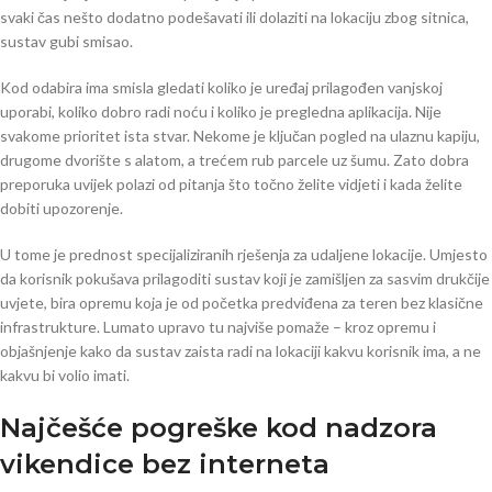
svaki čas nešto dodatno podešavati ili dolaziti na lokaciju zbog sitnica,
sustav gubi smisao.
Kod odabira ima smisla gledati koliko je uređaj prilagođen vanjskoj
uporabi, koliko dobro radi noću i koliko je pregledna aplikacija. Nije
svakome prioritet ista stvar. Nekome je ključan pogled na ulaznu kapiju,
drugome dvorište s alatom, a trećem rub parcele uz šumu. Zato dobra
preporuka uvijek polazi od pitanja što točno želite vidjeti i kada želite
dobiti upozorenje.
U tome je prednost specijaliziranih rješenja za udaljene lokacije. Umjesto
da korisnik pokušava prilagoditi sustav koji je zamišljen za sasvim drukčije
uvjete, bira opremu koja je od početka predviđena za teren bez klasične
infrastrukture. Lumato upravo tu najviše pomaže – kroz opremu i
objašnjenje kako da sustav zaista radi na lokaciji kakvu korisnik ima, a ne
kakvu bi volio imati.
Najčešće pogreške kod nadzora
vikendice bez interneta