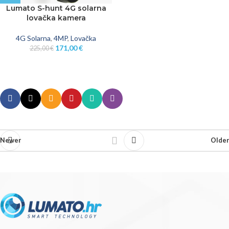
Lumato S-hunt 4G solarna
lovačka kamera
4G Solarna
,
4MP
,
Lovačka
171,00
€
225,00
€
Newer
Older