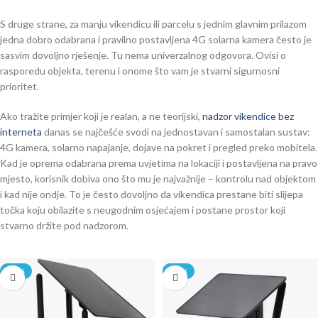
S druge strane, za manju vikendicu ili parcelu s jednim glavnim prilazom
jedna dobro odabrana i pravilno postavljena 4G solarna kamera često je
sasvim dovoljno rješenje. Tu nema univerzalnog odgovora. Ovisi o
rasporedu objekta, terenu i onome što vam je stvarni sigurnosni
prioritet.
Ako tražite primjer koji je realan, a ne teorijski,
nadzor vikendice bez
interneta
danas se najčešće svodi na jednostavan i samostalan sustav:
4G kamera, solarno napajanje, dojave na pokret i pregled preko mobitela.
Kad je oprema odabrana prema uvjetima na lokaciji i postavljena na pravo
mjesto, korisnik dobiva ono što mu je najvažnije – kontrolu nad objektom
i kad nije ondje. To je često dovoljno da vikendica prestane biti slijepa
točka koju obilazite s neugodnim osjećajem i postane prostor koji
stvarno držite pod nadzorom.
-20%
-20%