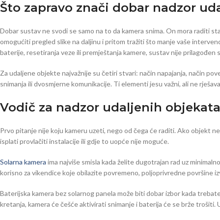
Što zapravo znači dobar nadzor ud
Dobar sustav ne svodi se samo na to da kamera snima. On mora raditi stab
omogućiti pregled slike na daljinu i pritom tražiti što manje vaše interven
baterije, resetiranja veze ili premještanja kamere, sustav nije prilagođen 
Za udaljene objekte najvažnije su četiri stvari: način napajanja, način po
snimanja ili dvosmjerne komunikacije. Ti elementi jesu važni, ali ne rješ
Vodič za nadzor udaljenih objekat
Prvo pitanje nije koju kameru uzeti, nego od čega će raditi. Ako objekt ne
isplati provlačiti instalacije ili gdje to uopće nije moguće.
Solarna kamera
ima najviše smisla kada želite dugotrajan rad uz minimalno
korisno za vikendice koje obilazite povremeno, poljoprivredne površine izv
Baterijska kamera bez solarnog panela može biti dobar izbor kada trebate 
kretanja, kamera će češće aktivirati snimanje i baterija će se brže trošiti.