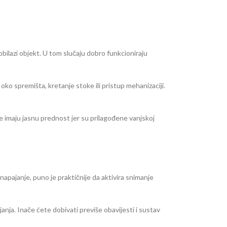
i obilazi objekt. U tom slučaju dobro funkcioniraju
e oko spremišta, kretanje stoke ili pristup mehanizaciji.
re imaju jasnu prednost jer su prilagođene vanjskoj
 napajanje, puno je praktičnije da aktivira snimanje
vljanja. Inače ćete dobivati previše obavijesti i sustav