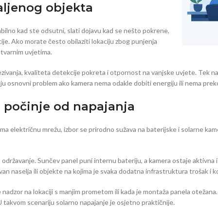
aljenog objekta
ilno kad ste odsutni, slati dojavu kad se nešto pokrene,
cije. Ako morate često obilaziti lokaciju zbog punjenja
stvarnim uvjetima.
vezivanja, kvaliteta detekcije pokreta i otpornost na vanjske uvjete. Tek 
avaju osnovni problem ako kamera nema odakle dobiti energiju ili nema prek
a počinje od napajanja
ma električnu mrežu, izbor se prirodno sužava na baterijske i solarne kamer
 održavanje. Sunčev panel puni internu bateriju, a kamera ostaje aktivna i
an naselja ili objekte na kojima je svaka dodatna infrastruktura trošak i k
nadzor na lokaciji s manjim prometom ili kada je montaža panela otežana. N
 U takvom scenariju solarno napajanje je osjetno praktičnije.