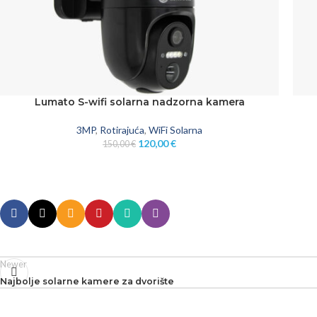
Lumato S-wifi solarna nadzorna kamera
DODAJ U KOŠARICU
DODA
3MP
,
Rotirajuća
,
WiFi Solarna
120,00
€
150,00
€
Newer
Najbolje solarne kamere za dvorište