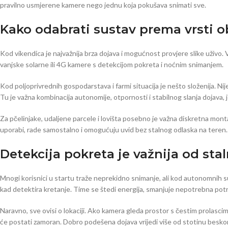
pravilno usmjerene kamere nego jednu koja pokušava snimati sve.
Kako odabrati sustav prema vrsti o
Kod vikendica je najvažnija brza dojava i mogućnost provjere slike uživo. Već
vanjske solarne ili 4G kamere s detekcijom pokreta i noćnim snimanjem.
Kod poljoprivrednih gospodarstava i farmi situacija je nešto složenija. Nije
Tu je važna kombinacija autonomije, otpornosti i stabilnog slanja dojava, je
Za pčelinjake, udaljene parcele i lovišta posebno je važna diskretna mont
uporabi, rade samostalno i omogućuju uvid bez stalnog odlaska na teren.
Detekcija pokreta je važnija od st
Mnogi korisnici u startu traže neprekidno snimanje, ali kod autonomnih sust
kad detektira kretanje. Time se štedi energija, smanjuje nepotrebna pot
Naravno, sve ovisi o lokaciji. Ako kamera gleda prostor s čestim prolascima l
će postati zamoran. Dobro podešena dojava vrijedi više od stotinu beskor