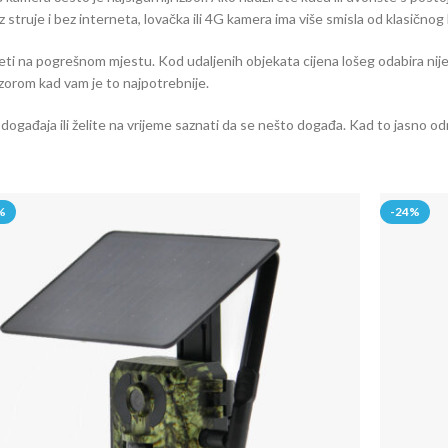
i bez struje i bez interneta, lovačka ili 4G kamera ima više smisla od klasičn
edjeti na pogrešnom mjestu. Kod udaljenih objekata cijena lošeg odabira n
dzorom kad vam je to najpotrebnije.
ogađaja ili želite na vrijeme saznati da se nešto događa. Kad to jasno odr
%
-24%