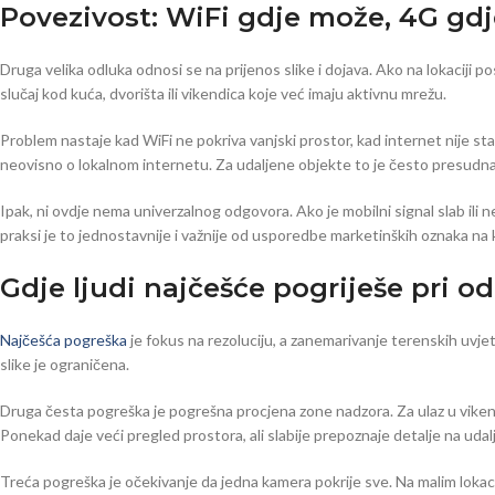
Povezivost: WiFi gdje može, 4G gd
Druga velika odluka odnosi se na prijenos slike i dojava. Ako na lokaciji p
slučaj kod kuća, dvorišta ili vikendica koje već imaju aktivnu mrežu.
Problem nastaje kad WiFi ne pokriva vanjski prostor, kad internet nije sta
neovisno o lokalnom internetu. Za udaljene objekte to je često presudna
Ipak, ni ovdje nema univerzalnog odgovora. Ako je mobilni signal slab ili n
praksi je to jednostavnije i važnije od usporedbe marketinških oznaka na k
Gdje ljudi najčešće pogriješe pri 
Najčešća pogreška
je fokus na rezoluciju, a zanemarivanje terenskih uvjet
slike je ograničena.
Druga česta pogreška je pogrešna procjena zone nadzora. Za ulaz u vikendicu
Ponekad daje veći pregled prostora, ali slabije prepoznaje detalje na udalje
Treća pogreška je očekivanje da jedna kamera pokrije sve. Na malim lokaci