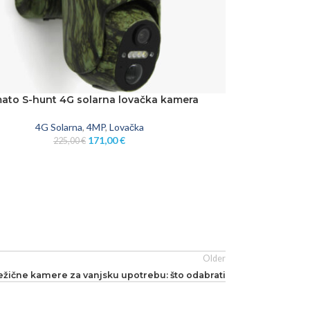
ato S-hunt 4G solarna lovačka kamera
KOŠARICU
4G Solarna
,
4MP
,
Lovačka
171,00
€
225,00
€
Older
ežične kamere za vanjsku upotrebu: što odabrati