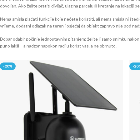
dovoljan. Ako želite pratiti divljač, ulaz na parcelu ili kretanje na lokacij
Nema smisla plaćati funkcije koje nećete koristiti, ali nema smisla ni št
vrijeme, dodatni odlazak na teren i osjećaj da objekt zapravo nije pod na
Dobar odabir počinje jednostavnim pitanjem: želite li samo snimku nakon d
puno lakši – a nadzor napokon radi u korist vas, a ne obrnuto.
-20%
-20