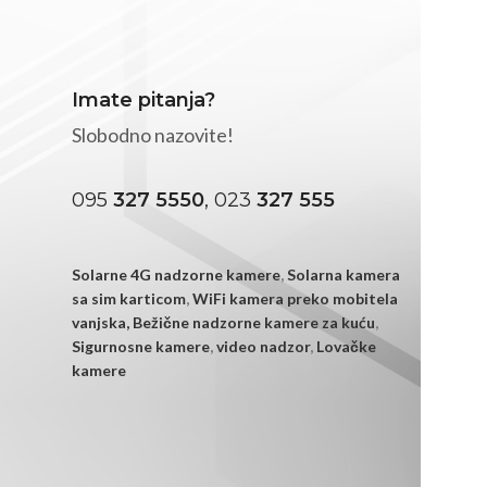
Imate pitanja?
Slobodno nazovite!
095
327 5550
, 023
327 555
Solarne 4G nadzorne kamere
,
Solarna kamera
sa sim karticom
,
WiFi kamera preko mobitela
vanjska,
Bežične nadzorne kamere za kuću
,
Sigurnosne kamere
,
video nadzor
,
Lovačke
kamere