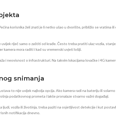
bjekta
ina korisnika želi znati je li netko ušao u dvorište, približio se vratima il
 uvijek riječ samo o zaštiti od krađe. Često treba pratiti ulaz vozila, stanj
r kamera mora raditi i kad su vremenski uvjeti lošiji.
aža i neovisnost o infrastrukturi. Na takvim lokacijama lovačke i 4G kame
alnog snimanja
ava to nije uvijek najbolja opcija. Ako kamera radi na bateriju ili solarno
rošnja podatkovnog prometa i lakše pronalaze stvarno važni događaji.
judi, vozila ili životinja, treba paziti na osjetljivost detekcije i kut posta
isnih notifikacija dnevno.