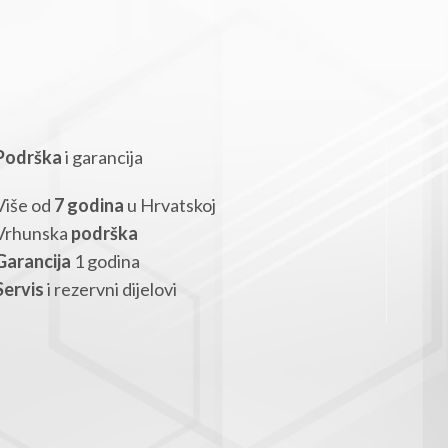
Podrška
i garancija
Više od
7 godina
u Hrvatskoj
Vrhunska
podrška
Garancija
1 godina
Servis
i rezervni dijelovi