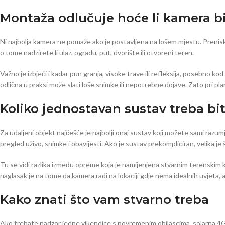
Montaža odlučuje hoće li kamera bi
Ni najbolja kamera ne pomaže ako je postavljena na lošem mjestu. Preniska
o tome nadzirete li ulaz, ogradu, put, dvorište ili otvoreni teren.
Važno je izbjeći i kadar pun granja, visoke trave ili refleksija, posebno k
odlična u praksi može slati loše snimke ili nepotrebne dojave. Zato pri pl
Koliko jednostavan sustav treba bit
Za udaljeni objekt najčešće je najbolji onaj sustav koji možete sami razumj
pregled uživo, snimke i obavijesti. Ako je sustav prekompliciran, velika je
Tu se vidi razlika između opreme koja je namijenjena stvarnim terenskim k
naglasak je na tome da kamera radi na lokaciji gdje nema idealnih uvjeta, a
Kako znati što vam stvarno treba
Ako trebate nadzor jedne vikendice s povremenim obilascima, solarna 4G k