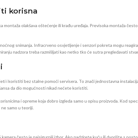
ti korisna
 montaža olakšava oštećenje ili krađu uređaja. Previsoka montaža često da
od noćnog snimanja. Infracrveno osvjetljenje i senzori pokreta mogu reagira
aniranju nadzora treba razmišljati kao netko tko će sutra pregledavati stva
i
eti i koristiti bez stalne pomoći servisera. To znači jednostavna instalacij
 šansa da dio mogućnosti nikad nećete koristiti.
orisnicima i opreme koja dobro izgleda samo u opisu proizvoda. Kod specija
 ne samo u teoriji.
amera često je najsigurniji izbor. Ako nadzirete kuću ili dvorište s post