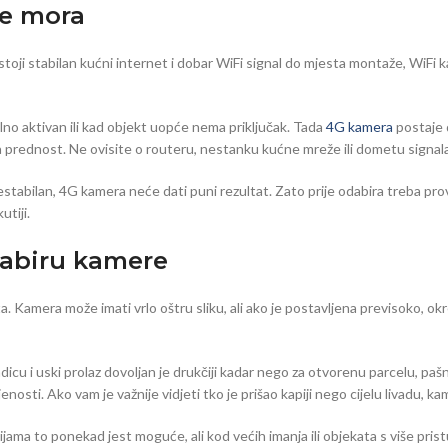
je mora
ostoji stabilan kućni internet i dobar WiFi signal do mjesta montaže, WiFi 
lno aktivan ili kad objekt uopće nema priključak. Tada
4G kamera
postaje d
 prednost. Ne ovisite o routeru, nestanku kućne mreže ili dometu signal
estabilan, 4G kamera neće dati puni rezultat. Zato prije odabira treba prov
utiji.
odabiru kamere
a. Kamera može imati vrlo oštru sliku, ali ako je postavljena previsoko, ok
 i uski prolaz dovoljan je drukčiji kadar nego za otvorenu parcelu, pašnjak 
nosti. Ako vam je važnije vidjeti tko je prišao kapiji nego cijelu livadu, ka
jama to ponekad jest moguće, ali kod većih imanja ili objekata s više pris