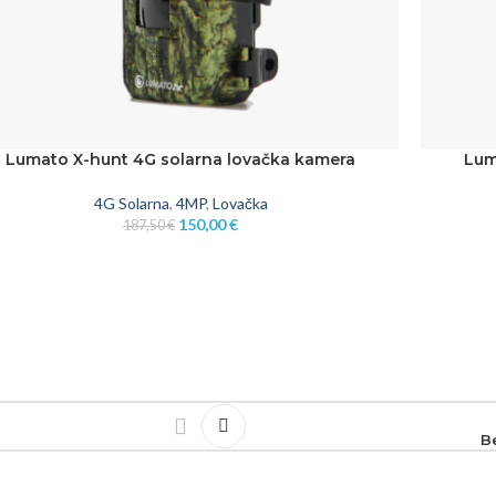
Lumato X-hunt 4G solarna lovačka kamera
Lum
J U KOŠARICU
DODAJ U 
4G Solarna
,
4MP
,
Lovačka
150,00
€
187,50
€
B