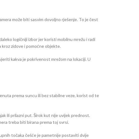
kamera može biti sasvim dovoljno rješenje. To je čest
aleko logičniji izbor jer koristi mobilnu mrežu i radi
a kroz zidove i pomoćne objekte.
jeriti kakva je pokrivenost mrežom na lokaciji. U
renuta prema suncu ili bez stabilne veze, korist od te
ili prilazni put. Širok kut nije uvijek prednost.
mera treba biti birana prema toj svrsi.
tupnih točaka češće je pametnije postaviti dvije