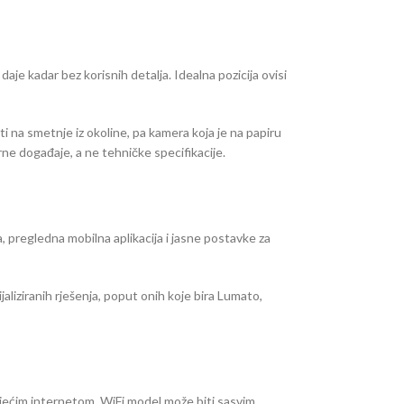
je kadar bez korisnih detalja. Idealna pozicija ovisi
ti na smetnje iz okoline, pa kamera koja je na papiru
rne događaje, a ne tehničke specifikacije.
a, pregledna mobilna aplikacija i jasne postavke za
liziranih rješenja, poput onih koje bira Lumato,
ojećim internetom, WiFi model može biti sasvim