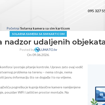
095 327 5
Početna
Solarna kamera sa sim karticom
SOLARNA KAMERA SA SIM KARTICOM
a nadzor udaljenih objekat
Posted by
LUMATO.hr
On 09.06.2026.
komfora i postaje pitanje kontrole. Upravo zato ovaj vodič
d stvarnog problema na terenu – nema struje, nema
biti jasnu informaciju što se događa i to na vrijeme.
a najčešća pogreška je kupnja klasične kamere namijenjene
nje, pouzdan WiFi i zaštićen prostor montaže. Na