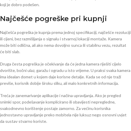
koji je dobro podešen.
Najčešće pogreške pri kupnji
Najčešća pogreška je kupnja prema jednoj specifikaciji, najčešće rezoluciji
ili cijeni, bez razmišljanja o signalu i stvarnoj lokaciji montaže. Kamera
može biti odlična, ali ako nema dovoljno sunca ili stabilnu vezu, rezultat
će biti slab.
Druga česta pogreška je očekivanje da će jedna kamera riješiti cijelo
dvorište, bočni ulaz, garažu i ogradu u isto vrijeme. U praksi svaka kamera
ima idealan domet u kojem daje korisne detalje. Kada se od nje traži
previše, korisnik dobije široku sliku, ali malo konkretnih informacija.
Treća je zanemarivanje aplikacije i načina upravljanja. Ako je pregled
snimki spor, podešavanje komplicirano ili obavijesti nepregledne,
svakodnevno korištenje postaje zamorno. Za većinu korisnika
jednostavno upravljanje preko mobitela nije luksuz nego osnovni uvjet
da sustav stvarno koriste.