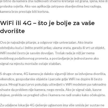
je bitno da kamera zna razlikovati stvarno kretanje od grana, sjena, kiše ili
prolaska svjetla. Ako vas aplikacija zatrpava obavijestima bez razloga,
kamera brzo prestaje biti korisna.
WiFi ili 4G – što je bolje za vaše
dvorište
Ovo je najvažnije pitanje, a odgovor nije univerzalan. Ako imate
obiteljsku kuću i želite pratiti prilaz, ulazna vrata, garažu ili vrt uz objekt,
WiFi model često je sasvim dovoljan. Trošak rada je niži jer nema
mobilnog podatkovnog prometa, a postavljanje je jednostavno ako
signal na mjestu montaže ostaje stabilan.
S druge strane, 4G kamera je daleko sigurniji izbor za izdvojena dvorišta,
vikendice, gospodarske objekte i parcele gdje WiFi ne dopire ili često
puca. Mnogi kupci prvo pokušaju uštedjeti s WiFi modelom pa naknadno
shvate da problem nije kamera, nego mreža. Ako je signal slab, kasne
dojave, prekida se pregled uživo i kamera ne radi onako kako očekujete.
Za udaljene lokacije 4G rješenje uglavnom ima više smisla jer sustav ne