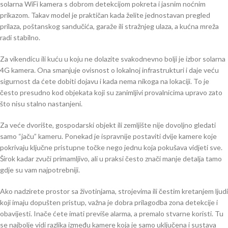
solarna WiFi kamera s dobrom detekcijom pokreta i jasnim noćnim
prikazom. Takav model je praktičan kada želite jednostavan pregled
prilaza, poštanskog sandučića, garaže ili stražnjeg ulaza, a kućna mreža
radi stabilno.
Za vikendicu ili kuću u koju ne dolazite svakodnevno bolji je izbor solarna
4G kamera. Ona smanjuje ovisnost o lokalnoj infrastrukturi i daje veću
sigurnost da ćete dobiti dojavu i kada nema nikoga na lokaciji. To je
često presudno kod objekata koji su zanimljivi provalnicima upravo zato
što nisu stalno nastanjeni.
Za veće dvorište, gospodarski objekt ili zemljište nije dovoljno gledati
samo “jaču” kameru. Ponekad je ispravnije postaviti dvije kamere koje
pokrivaju ključne pristupne točke nego jednu koja pokušava vidjeti sve.
Širok kadar zvuči primamljivo, ali u praksi često znači manje detalja tamo
gdje su vam najpotrebniji.
Ako nadzirete prostor sa životinjama, strojevima ili čestim kretanjem ljudi
koji imaju dopušten pristup, važna je dobra prilagodba zona detekcije i
obavijesti. Inače ćete imati previše alarma, a premalo stvarne koristi. Tu
se najbolje vidi razlika između kamere koja je samo uključena i sustava