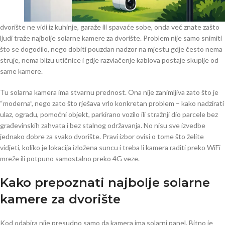
dvorište ne vidi iz kuhinje, garaže ili spavaće sobe, onda već znate zašto
ljudi traže najbolje solarne kamere za dvorište. Problem nije samo snimiti
što se dogodilo, nego dobiti pouzdan nadzor na mjestu gdje često nema
struje, nema blizu utičnice i gdje razvlačenje kablova postaje skuplje od
same kamere.
Tu solarna kamera ima stvarnu prednost. Ona nije zanimljiva zato što je
“moderna”, nego zato što rješava vrlo konkretan problem – kako nadzirati
ulaz, ogradu, pomoćni objekt, parkirano vozilo ili stražnji dio parcele bez
građevinskih zahvata i bez stalnog održavanja. No nisu sve izvedbe
jednako dobre za svako dvorište. Pravi izbor ovisi o tome što želite
vidjeti, koliko je lokacija izložena suncu i treba li kamera raditi preko WiFi
mreže ili potpuno samostalno preko 4G veze.
Kako prepoznati najbolje solarne
kamere za dvorište
Kod odabira nije presudno samo da kamera ima solarni panel. Bitno je