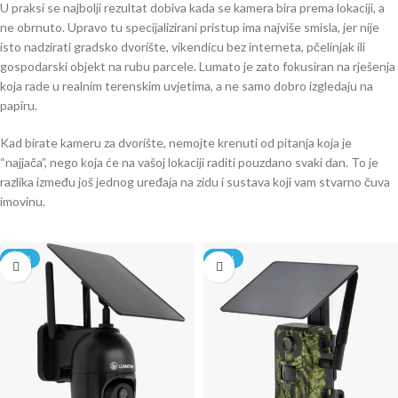
U praksi se najbolji rezultat dobiva kada se kamera bira prema lokaciji, a
ne obrnuto. Upravo tu specijalizirani pristup ima najviše smisla, jer nije
isto nadzirati gradsko dvorište, vikendicu bez interneta, pčelinjak ili
gospodarski objekt na rubu parcele. Lumato je zato fokusiran na rješenja
koja rade u realnim terenskim uvjetima, a ne samo dobro izgledaju na
papiru.
Kad birate kameru za dvorište, nemojte krenuti od pitanja koja je
“najjača”, nego koja će na vašoj lokaciji raditi pouzdano svaki dan. To je
razlika između još jednog uređaja na zidu i sustava koji vam stvarno čuva
imovinu.
-20%
-20%