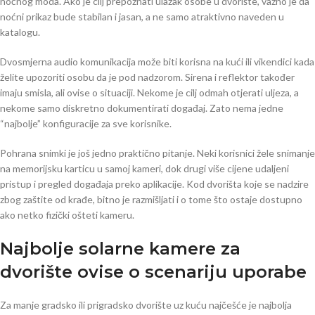
noćnog moda. Ako je cilj prepoznati ulazak osobe u dvorište, važno je da
noćni prikaz bude stabilan i jasan, a ne samo atraktivno naveden u
katalogu.
Dvosmjerna audio komunikacija može biti korisna na kući ili vikendici kada
želite upozoriti osobu da je pod nadzorom. Sirena i reflektor također
imaju smisla, ali ovise o situaciji. Nekome je cilj odmah otjerati uljeza, a
nekome samo diskretno dokumentirati događaj. Zato nema jedne
“najbolje” konfiguracije za sve korisnike.
Pohrana snimki je još jedno praktično pitanje. Neki korisnici žele snimanje
na memorijsku karticu u samoj kameri, dok drugi više cijene udaljeni
pristup i pregled događaja preko aplikacije. Kod dvorišta koje se nadzire
zbog zaštite od krađe, bitno je razmišljati i o tome što ostaje dostupno
ako netko fizički ošteti kameru.
Najbolje solarne kamere za
dvorište ovise o scenariju uporabe
Za manje gradsko ili prigradsko dvorište uz kuću najčešće je najbolja