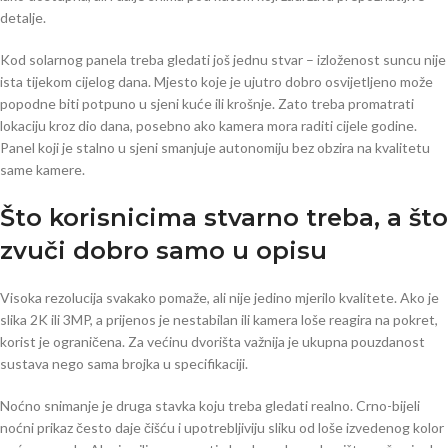
detalje.
Kod solarnog panela treba gledati još jednu stvar – izloženost suncu nije
ista tijekom cijelog dana. Mjesto koje je ujutro dobro osvijetljeno može
popodne biti potpuno u sjeni kuće ili krošnje. Zato treba promatrati
lokaciju kroz dio dana, posebno ako kamera mora raditi cijele godine.
Panel koji je stalno u sjeni smanjuje autonomiju bez obzira na kvalitetu
same kamere.
Što korisnicima stvarno treba, a što
zvuči dobro samo u opisu
Visoka rezolucija svakako pomaže, ali nije jedino mjerilo kvalitete. Ako je
slika 2K ili 3MP, a prijenos je nestabilan ili kamera loše reagira na pokret,
korist je ograničena. Za većinu dvorišta važnija je ukupna pouzdanost
sustava nego sama brojka u specifikaciji.
Noćno snimanje je druga stavka koju treba gledati realno. Crno-bijeli
noćni prikaz često daje čišću i upotrebljiviju sliku od loše izvedenog kolor